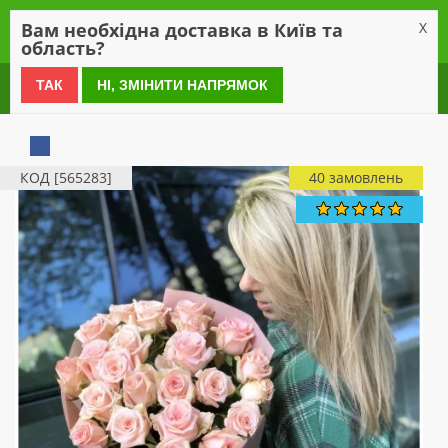
0
Вам необхідна доставка в Київ та
X
область?
0 800 21 54 55
ТАК
НІ, ЗМІНИТИ НАПРЯМОК
КОД [565283]
40 замовлень