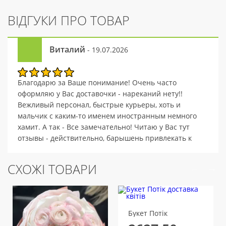
ВІДГУКИ ПРО ТОВАР
Виталий
- 19.07.2026
Благодарю за Ваше понимание! Очень часто
оформляю у Вас доставочки - нареканий нету!!
Вежливый персонал, быстрые курьеры, хоть и
мальчик с каким-то именем иностранным немного
хамит. А так - Все замечательно! Читаю у Вас тут
отзывы - действительно, барышень привлекать к
работе курьера тоже надо. Да, я понимаю, сам
заказываю огромные композиции и их "дотащить"
СХОЖІ ТОВАРИ
девушке не очень, но у Вас же минимум по 2 курьера
в день ) Так что буду заказывать еще - ведь цены
хорошие да и робота флористов на ура )
Букет Потік