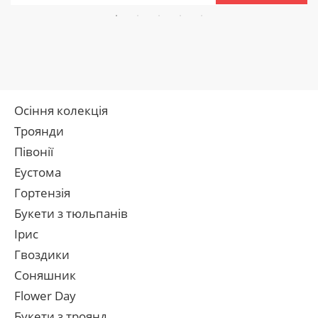
Осіння колекція
Троянди
Півонії
Еустома
Гортензія
Букети з тюльпанів
Ірис
Гвоздики
Соняшник
Flower Day
Букети з троянд