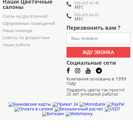
Наши Цветочные
050 419 43 49
салоны
МТС
050 410 64 65
Салон на Десятинной
МТС
Оформление помещений
Перезвонить вам ?
Наша команда
Советы по флористике
Наши работы
ЖДУ ЗВОНКА
Социальные сети
Компания основана в 1999
году
Подарить цветы так просто!
25 лет успешной работы!
Черновцы
|
Чернигов
|
Черкассы
|
Хмельницкий
|
Харьков
|
Сумы
|
Ровно
|
Полтава
|
Одесса
|
Николаев
|
Львов
|
Кривой Рог
|
Кропивницкий
|