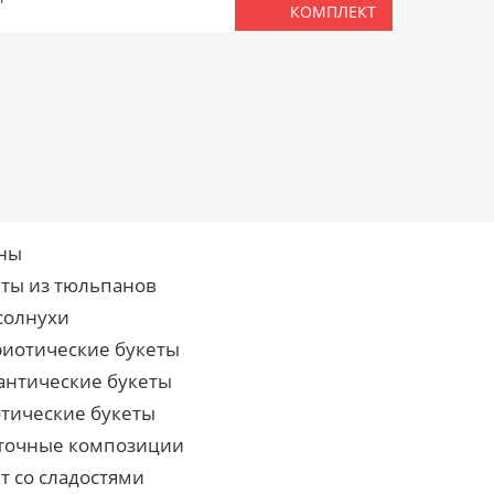
ВМЕС
КОМПЛЕКТ
ны
еты из тюльпанов
солнухи
риотические букеты
антические букеты
отические букеты
точные композиции
т со сладостями