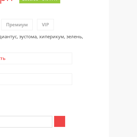
Премиум
VIP
диантус, эустома, хиперикум, зелень,
сть