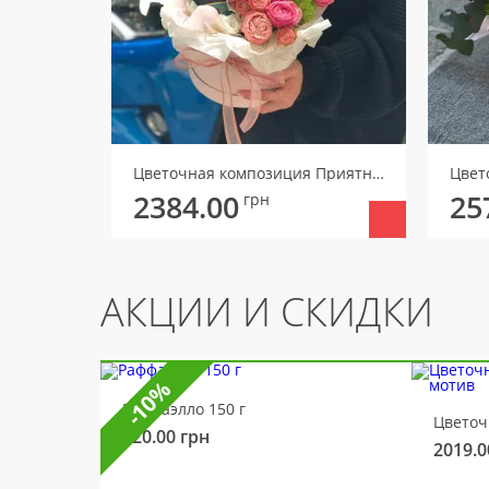
Цветочная композиция Приятный повод
2384.00
25
грн
АКЦИИ И СКИДКИ
-10%
Раффаэлло 150 г
320.00
грн
2019.0