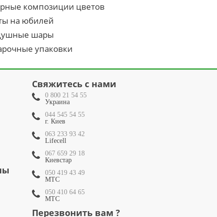
урные композиции цветов
ты на юбилей
душные шары
арочные упаковки
Свяжитесь с нами
0 800 21 54 55
Украина
044 545 54 55
г. Киев
063 233 93 42
Lifecell
067 659 29 18
Киевстар
ны
050 419 43 49
МТС
050 410 64 65
МТС
Перезвонить вам ?