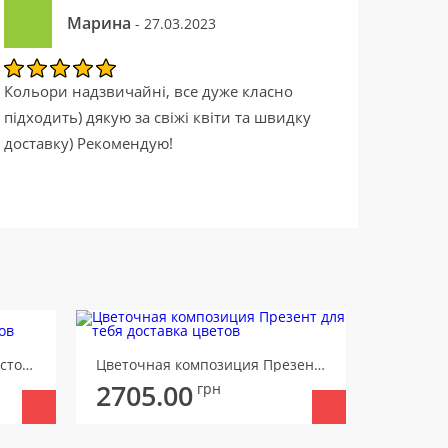
Марина
- 27.03.2023
Кольори надзвичайні, все дуже класно
підходить) дякую за свіжі квіти та швидку
доставку) Рекомендую!
Цветочная композиция Аристократка
Цветочная композиция Презент для тебя
2705.00
2843
грн