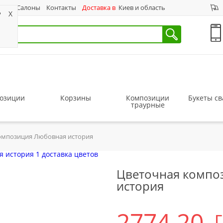
ас
Салоны
Контакты
Доставка в
Киев и область
?
X
озиции
Корзины
Композиции
Букеты с
траурные
омпозиция Любовная история
Цветочная компо
история
2774.20