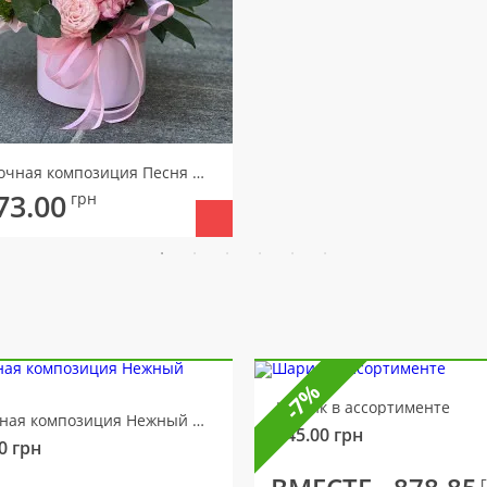
Цветочная композиция Песня весны
73.00
грн
-7%
Шарик в ассортименте
Цветочная композиция Нежный мотив
145.00
грн
0
грн