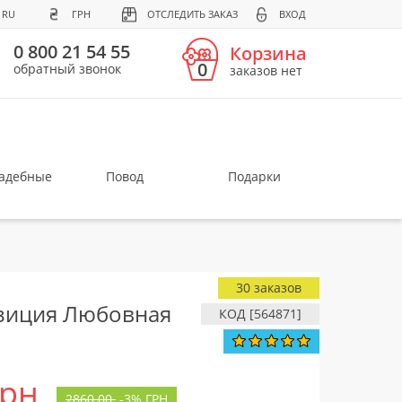
RU
ГРН
ОТСЛЕДИТЬ ЗАКАЗ
ВХОД
0 800 21 54 55
Корзина
0
обратный звонок
заказов нет
вадебные
Повод
Подарки
30 заказов
зиция Любовная
КОД [564871]
грн
2860.00
-
3%
ГРН