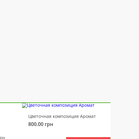
-10%
Цветочная композиция Аромат
Медвед
800.00
грн
450.00
грн