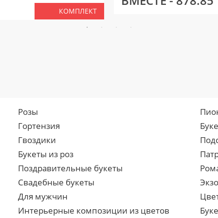
ВМЕСТЕ -
878.85
КОМПЛЕКТ
Розы
Пио
Гортензия
Бук
Гвоздики
Под
Букеты из роз
Пат
Поздравительные букеты
Ром
Свадебные букеты
Экз
Для мужчин
Цве
Интерьерные композиции из цветов
Буке