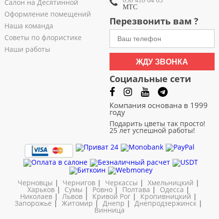
050 410 64 65
Салон на Десятинной
МТС
Оформление помещений
Перезвонить вам ?
Наша команда
Советы по флористике
Наши работы
ЖДУ ЗВОНКА
Социальные сети
Компания основана в 1999
году
Подарить цветы так просто!
25 лет успешной работы!
Черновцы
|
Чернигов
|
Черкассы
|
Хмельницкий
|
Харьков
|
Сумы
|
Ровно
|
Полтава
|
Одесса
|
Николаев
|
Львов
|
Кривой Рог
|
Кропивницкий
|
Запорожье
|
Житомир
|
Днепр
|
Днепродзержинск
|
Винница