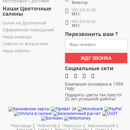
Фотографии с доставок
Киевстар
Наши Цветочные
050 419 43 49
салоны
МТС
050 410 64 65
Салон на Десятинной
МТС
Оформление помещений
Перезвонить вам ?
Наша команда
Советы по флористике
Наши работы
ЖДУ ЗВОНКА
Социальные сети
Компания основана в 1999
году
Подарить цветы так просто!
25 лет успешной работы!
Черновцы
|
Чернигов
|
Черкассы
|
Хмельницкий
|
Харьков
|
Сумы
|
Ровно
|
Полтава
|
Одесса
|