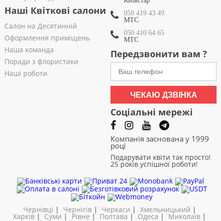
Київстар
Наші Квіткові салони
050 419 43 49
МТС
Салон на Десятинній
050 410 64 65
Оформлення приміщень
МТС
Наша команда
Передзвонити вам ?
Поради з флористики
Наші роботи
ЧЕКАЮ ДЗВІНКА
Соціальні мережі
Компанія заснована у 1999
році
Подарувати квіти так просто!
25 років успішної роботи!
Чернівці
|
Чернігів
|
Черкаси
|
Хмельницький
|
Харків
|
Суми
|
Рівне
|
Полтава
|
Одеса
|
Миколаїв
|