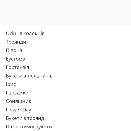
Осіння колекція
Троянди
Півонії
Еустома
Гортензія
Букети з тюльпанів
Ірис
Гвоздики
Соняшник
Flower Day
Букети з троянд
Патріотичні букети