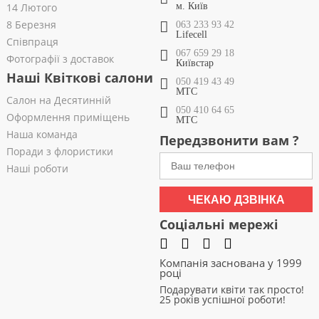
14 Лютого
м. Київ
8 Березня
063 233 93 42
Lifecell
Співпраця
067 659 29 18
Фотографії з доставок
Київстар
Наші Квіткові салони
050 419 43 49
МТС
Салон на Десятинній
050 410 64 65
Оформлення приміщень
МТС
Наша команда
Передзвонити вам ?
Поради з флористики
Наші роботи
ЧЕКАЮ ДЗВІНКА
Соціальні мережі
Компанія заснована у 1999
році
Подарувати квіти так просто!
25 років успішної роботи!