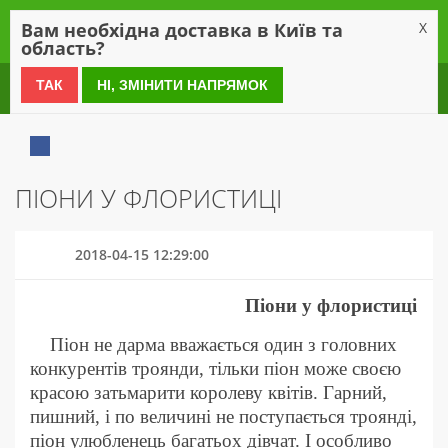
0
Вам необхідна доставка в Київ та
X
область?
0 800 21 54 55
ТАК
НІ, ЗМІНИТИ НАПРЯМОК
ПІОНИ У ФЛОРИСТИЦІ
2018-04-15 12:29:00
Піони у флористиці
Піон не дарма вважається один з головних
конкурентів троянди, тільки піон може своєю
красою затьмарити королеву квітів. Гарний,
пишний, і по величині не поступається троянді,
піон улюбленець багатьох дівчат. І особливо