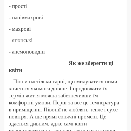
- прості
-
напівмахрові
-
махрові
-
японські
-
анемоновидн
і
Як же зберегти ці
квіти
Піони настільки гарні, що милуватися ними
хочеться якомога довше. І продовжити їх
термін життя можна забезпечивши їм
комфортні умови. Перш за все це температура
в приміщенні. Півонії не люблять тепле і сухе
повітря. А ще прямі сонячні промені. Це
здасться дивним, адже самі квіти
розпускаються під сонцем, але зрізані краще