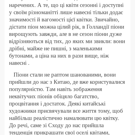
наречених. А те, що ці квіти сезонні і доступні
у своїм різноманітті лише навесні тільки додає
значимості й вагомості цієї квітки. Звичайно,
дістати піон можна цілий рік, в Голландії піони
вирощують завжди, але в не сезон піони дуже
відрізняються від тих, до яких ми звикли: вони
дрібні, майже не пишні, з маленькими
бутонами, а ціна на них в рази вище, ніж
навесні .
Піони стали не раптом шанованими, вони
прийшли до нас з Китаю, де вже користувалися
популярністю. Там навіть зображення
неквітучих піонів обіцяло багатство,
процвітання і достаток. Деякі китайські
художники присвячували все життя тому, щоб
найбільш реалістично намалювати цю квітку.
До речі, саме зі Сходу до нас прийшла
тенденція прикрашати свої оселі квітами,