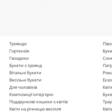
Троянди
Піво
Гортензія
Буке
Гвоздики
Сон
Букети з троянд
Патр
Вітальні букети
Рома
Весільні букети
Екзо
Для чоловіків
Квіт
Композиції інтер'єрні
Буке
Подарункові кошики з квітів
Трау
Квіти на річницю весілля
Квіт