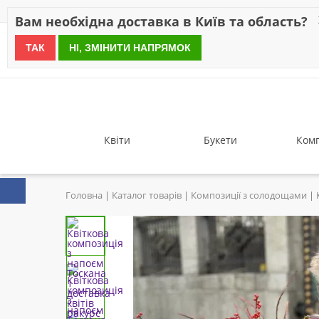
Знижки
Оплата
Доставка
Відгуки
Гарантія
Про 
Вам необхідна доставка в Київ та область?
ТАК
НІ, ЗМІНИТИ НАПРЯМОК
since 1999
Квіти
Букети
Комп
Головна
Каталог товарів
Композиції з солодощами