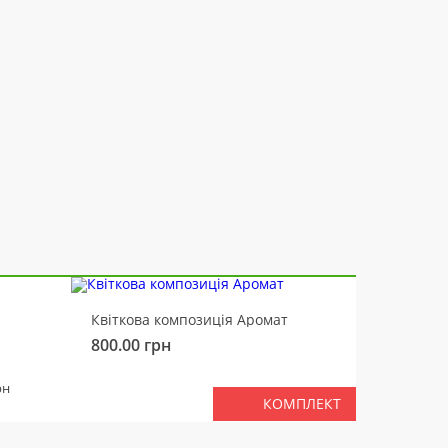
-10%
Квіткова композиція Аромат
Ведмід
800.00
грн
450.00
РАЗ
рн
КОМПЛЕКТ