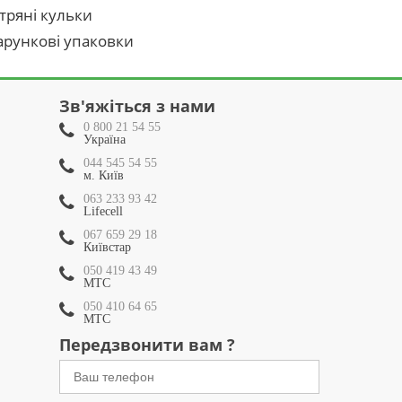
тряні кульки
рункові упаковки
Зв'яжіться з нами
0 800 21 54 55
Україна
044 545 54 55
м. Київ
063 233 93 42
Lifecell
067 659 29 18
Київстар
050 419 43 49
МТС
050 410 64 65
МТС
Передзвонити вам ?