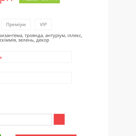
Преміум
VIP
ризантема, троянда, антуріум, іллекс,
скіммія, зелень, декор
ь