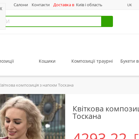
нас
Салони
Контакти
Доставка в
Київ і область
UK
X
озиції
Кошики
Композиції траурні
Букети в
Квіткова композиція з напоєм Тоскана
Квіткова компози
Тоскана
4293.22