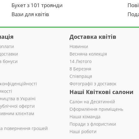
Букет з 101 троянди
Пові
Вази для квітів
Пода
ація
Доставка квітів
оплати
Новинки
доставки
Весняна колекція
а бонуси
14 Лютого
8 Березня
Співпраця
 конфіденційності
Фотографії з доставок
якості
Наші Квіткові салони
ництва в Україні
Салон на Десятинній
публічної оферти
Оформлення приміщень
ивним клієнтам
Наша команда
Поради з флористики
 та повернення грошей
Наші роботи