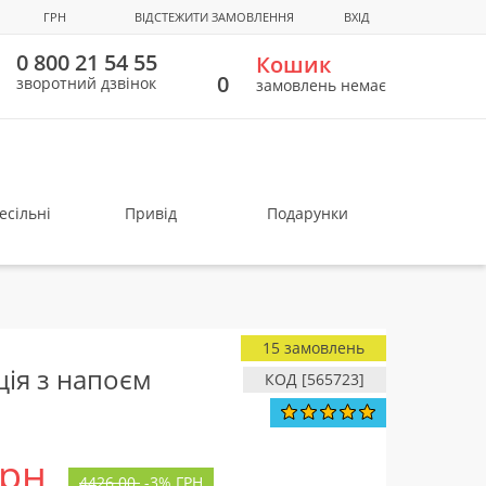
ГРН
ВІДСТЕЖИТИ ЗАМОВЛЕННЯ
ВХІД
0 800 21 54 55
Кошик
0
зворотний дзвінок
замовлень немає
есільні
Привід
Подарунки
15 замовлень
ція з напоєм
КОД [565723]
грн
4426.00
-
3%
ГРН