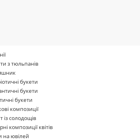
нії
ти з тюльпанів
яшник
іотичні букети
нтичні букети
тичні букети
кові композиції
т із солодощів
рні композиції квітів
и на ювілей