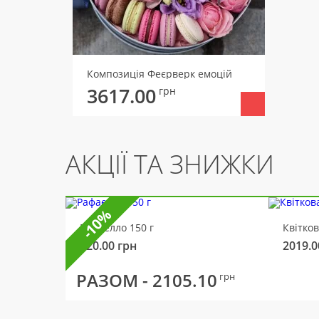
Композиція Феєрверк емоцій
3617.00
грн
АКЦІЇ ТА ЗНИЖКИ
-10%
Рафаелло 150 г
Квітко
320.00
грн
2019.0
РАЗОМ -
2105.10
грн