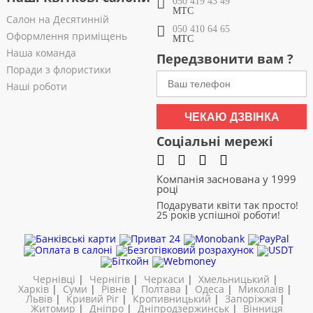
050 419 43 49
МТС
Салон на Десятинній
050 410 64 65
Оформлення приміщень
МТС
Наша команда
Передзвонити вам ?
Поради з флористики
Наші роботи
ЧЕКАЮ ДЗВІНКА
Соціальні мережі
Компанія заснована у 1999
році
Подарувати квіти так просто!
25 років успішної роботи!
Чернівці
|
Чернігів
|
Черкаси
|
Хмельницький
|
Харків
|
Суми
|
Рівне
|
Полтава
|
Одеса
|
Миколаїв
|
Львів
|
Кривий Ріг
|
Кропивницький
|
Запоріжжя
|
Житомир
|
Дніпро
|
Дніпродзержинськ
|
Вінниця