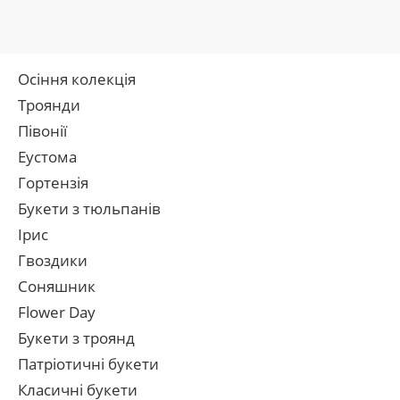
Осіння колекція
Троянди
Півонії
Еустома
Гортензія
Букети з тюльпанів
Ірис
Гвоздики
Соняшник
Flower Day
Букети з троянд
Патріотичні букети
Класичні букети