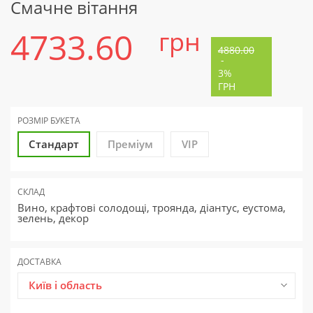
Смачне вітання
4733.60
грн
4880.00
-
3%
ГРН
РОЗМІР БУКЕТА
Стандарт
Преміум
VIP
СКЛАД
Вино, крафтові солодощі, троянда, діантус, еустома,
зелень, декор
ДОСТАВКА
Київ і область