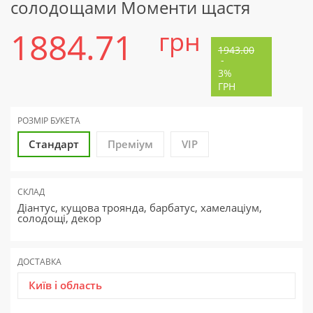
солодощами Моменти щастя
1884.71
грн
1943.00
-
3%
ГРН
РОЗМІР БУКЕТА
Стандарт
Преміум
VIP
СКЛАД
Діантус, кущова троянда, барбатус, хамелаціум,
солодощі, декор
ДОСТАВКА
Київ і область