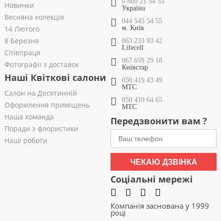
0 800 21 54 55
Новинки
Україна
Весняна колекція
044 545 54 55
14 Лютого
м. Київ
8 Березня
063 233 93 42
Lifecell
Співпраця
067 659 29 18
Фотографії з доставок
Київстар
Наші Квіткові салони
050 419 43 49
МТС
Салон на Десятинній
050 410 64 65
Оформлення приміщень
МТС
Наша команда
Передзвонити вам ?
Поради з флористики
Наші роботи
ЧЕКАЮ ДЗВІНКА
Соціальні мережі
Компанія заснована у 1999
році