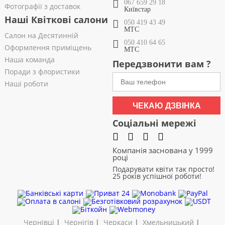
067 659 29 18
Фотографії з доставок
Київстар
Наші Квіткові салони
050 419 43 49
МТС
Салон на Десятинній
050 410 64 65
Оформлення приміщень
МТС
Наша команда
Передзвонити вам ?
Поради з флористики
Наші роботи
ЧЕКАЮ ДЗВІНКА
Соціальні мережі
Компанія заснована у 1999
році
Подарувати квіти так просто!
25 років успішної роботи!
Чернівці
|
Чернігів
|
Черкаси
|
Хмельницький
|