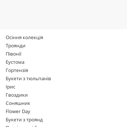
Осіння колекція
Троянди
Півонії
Еустома
Гортензія
Букети з тюльпанів
Ірис
Гвоздики
Соняшник
Flower Day
Букети з троянд