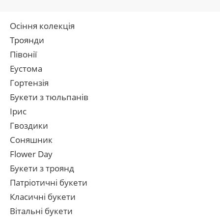
Осіння колекція
Троянди
Півонії
Еустома
Гортензія
Букети з тюльпанів
Ірис
Гвоздики
Соняшник
Flower Day
Букети з троянд
Патріотичні букети
Класичні букети
Вітальні букети