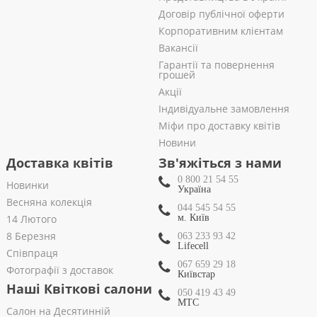
Договір публічної оферти
Корпоративним клієнтам
Вакансії
Гарантії та повернення
грошей
Акції
Індивідуальне замовлення
Міфи про доставку квітів
Новини
Доставка квітів
Зв'яжіться з нами
0 800 21 54 55
Новинки
Україна
Весняна колекція
044 545 54 55
14 Лютого
м. Київ
8 Березня
063 233 93 42
Lifecell
Співпраця
067 659 29 18
Фотографії з доставок
Київстар
Наші Квіткові салони
050 419 43 49
МТС
Салон на Десятинній