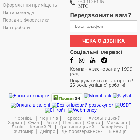
050 410 64 65
Оформлення приміщень
МТС
Наша команда
Передзвонити вам ?
Поради з флористики
Наші роботи
ЧЕКАЮ ДЗВІНКА
Соціальні мережі
Компанія заснована у 1999
році
Подарувати квіти так просто!
25 років успішної роботи!
Чернівці
|
Чернігів
|
Черкаси
|
Хмельницький
|
Харків
|
Суми
|
Рівне
|
Полтава
|
Одеса
|
Миколаїв
|
Львів
|
Кривий Ріг
|
Кропивницький
|
Запоріжжя
|
Житомир
|
Дніпро
|
Дніпродзержинськ
|
Вінниця