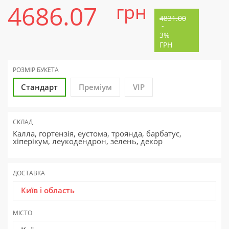
4686.07
грн
4831.00
-
3%
ГРН
РОЗМІР БУКЕТА
Стандарт
Преміум
VIP
СКЛАД
Калла, гортензія, еустома, троянда, барбатус,
хіперікум, леукодендрон, зелень, декор
ДОСТАВКА
Київ і область
МІСТО