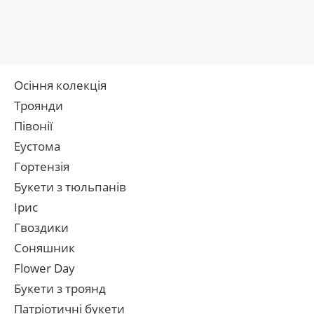
Осіння колекція
Троянди
Півонії
Еустома
Гортензія
Букети з тюльпанів
Ірис
Гвоздики
Соняшник
Flower Day
Букети з троянд
Патріотичні букети