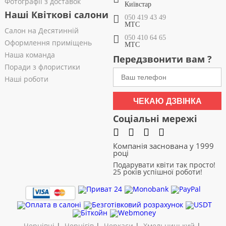
Фотографії з доставок
Київстар
Наші Квіткові салони
050 419 43 49
МТС
Салон на Десятинній
050 410 64 65
Оформлення приміщень
МТС
Наша команда
Передзвонити вам ?
Поради з флористики
Наші роботи
ЧЕКАЮ ДЗВІНКА
Соціальні мережі
Компанія заснована у 1999
році
Подарувати квіти так просто!
25 років успішної роботи!
Чернівці
|
Чернігів
|
Черкаси
|
Хмельницький
|