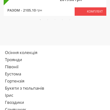
РАЗОМ -
2105.10
грн
КОМПЛЕКТ
Осіння колекція
Троянди
Півонії
Еустома
Гортензія
Букети з тюльпанів
Ірис
Гвоздики
Соняшник