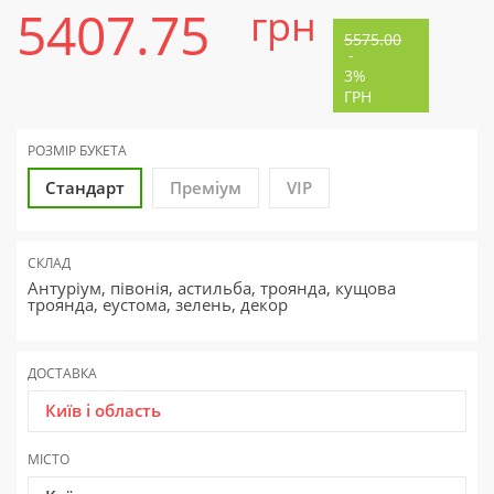
5407.75
грн
5575.00
-
3%
ГРН
РОЗМІР БУКЕТА
Стандарт
Преміум
VIP
СКЛАД
Антуріум, півонія, астильба, троянда, кущова
троянда, еустома, зелень, декор
ДОСТАВКА
Київ і область
МІСТО