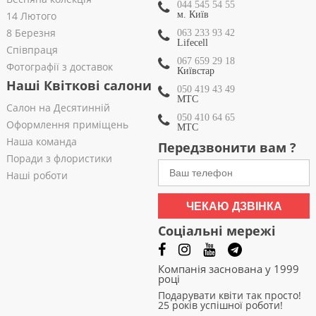
044 545 54 55
14 Лютого
м. Київ
8 Березня
063 233 93 42
Lifecell
Співпраця
067 659 29 18
Фотографії з доставок
Київстар
Наші Квіткові салони
050 419 43 49
МТС
Салон на Десятинній
050 410 64 65
Оформлення приміщень
МТС
Наша команда
Передзвонити вам ?
Поради з флористики
Наші роботи
ЧЕКАЮ ДЗВІНКА
Соціальні мережі
Компанія заснована у 1999
році
Подарувати квіти так просто!
25 років успішної роботи!