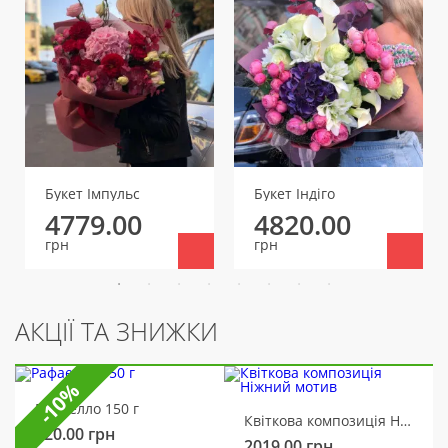
Букет Імпульс
Букет Індіго
4779.00
4820.00
грн
грн
АКЦІЇ ТА ЗНИЖКИ
-10%
Рафаелло 150 г
Квіткова композиція Ніжний мотив
320.00
грн
2019.00
грн