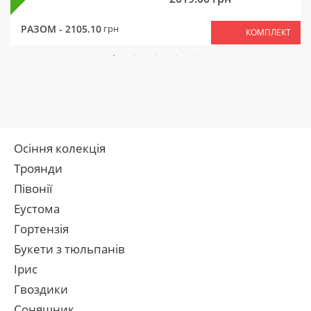
РАЗОМ -
2105.10
грн
КОМПЛЕКТ
Осіння колекція
Троянди
Півонії
Еустома
Гортензія
Букети з тюльпанів
Ірис
Гвоздики
Соняшник