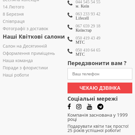
044 545 54 55
14 Лютого
м. Київ
8 Березня
063 233 93 42
Lifecell
Співпраця
067 659 29 18
Фотографії з доставок
Київстар
Наші Квіткові салони
050 419 43 49
МТС
Салон на Десятинній
050 410 64 65
Оформлення приміщень
МТС
Наша команда
Передзвонити вам ?
Поради з флористики
Наші роботи
ЧЕКАЮ ДЗВІНКА
Соціальні мережі
Компанія заснована у 1999
році
Подарувати квіти так просто!
25 років успішної роботи!