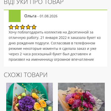
ВІДГУКИ ПРО ТОВАР
Ольга
- 01.08.2026
Хочу поблагодарить коллектив на Десятинной за
отличную работу. 21 января 2022 я заказала букет ко
дню рождения подруги. Согласовав в телефонном
режиме некоторые моменты я сделала заказ и уже
через 2 часа роскошный букет был доставлен и
произвел на именинницу огромное впечатление
своей свежестью и красотой. Это тот случай, когда
реальность оказалась прекрасней ожидания.
СХОЖІ ТОВАРИ
Обязательно буду обращаться к вам и в будущем,
ведь я получила великолепный сервис, совет
консультанта, сэкономленное время, а подруга
получила восхитительный букет свежайших цветов
оформленных талантливым флористом и море
положительных эмоций. Искренне благодарю
коллектив магазина на ул.Десятинной в г.Киев. С