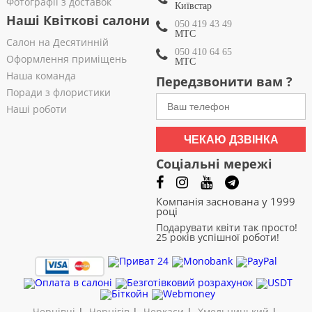
Фотографії з доставок
Київстар
Наші Квіткові салони
050 419 43 49
МТС
Салон на Десятинній
050 410 64 65
Оформлення приміщень
МТС
Наша команда
Передзвонити вам ?
Поради з флористики
Наші роботи
ЧЕКАЮ ДЗВІНКА
Соціальні мережі
Компанія заснована у 1999
році
Подарувати квіти так просто!
25 років успішної роботи!
Чернівці
|
Чернігів
|
Черкаси
|
Хмельницький
|