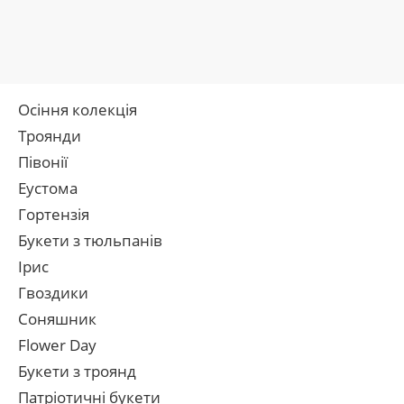
Осіння колекція
Троянди
Півонії
Еустома
Гортензія
Букети з тюльпанів
Ірис
Гвоздики
Соняшник
Flower Day
Букети з троянд
Патріотичні букети