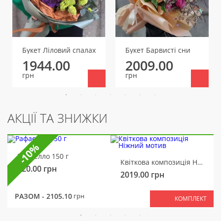
уважением Ольга.
Букет Ліловий спалах
Букет Барвисті сни
1944.00
2009.00
грн
грн
АКЦІЇ ТА ЗНИЖКИ
-10%
Рафаелло 150 г
Квіткова композиція Ніжний мотив
320.00
грн
2019.00
грн
РАЗОМ -
2105.10
грн
КОМПЛЕКТ