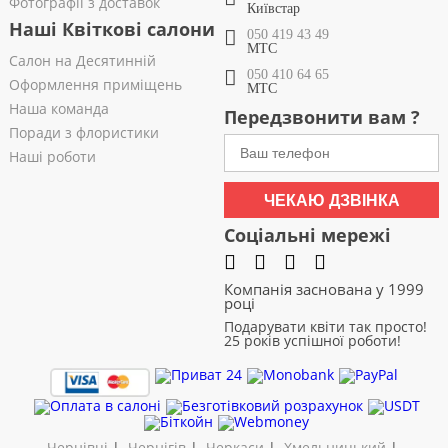
Фотографії з доставок
Київстар
Наші Квіткові салони
050 419 43 49
МТС
Салон на Десятинній
050 410 64 65
Оформлення приміщень
МТС
Наша команда
Передзвонити вам ?
Поради з флористики
Наші роботи
ЧЕКАЮ ДЗВІНКА
Соціальні мережі
Компанія заснована у 1999
році
Подарувати квіти так просто!
25 років успішної роботи!
Чернівці
|
Чернігів
|
Черкаси
|
Хмельницький
|