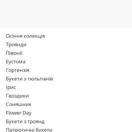
Осіння колекція
Троянди
Півонії
Еустома
Гортензія
Букети з тюльпанів
Ірис
Гвоздики
Соняшник
Flower Day
Букети з троянд
Патріотичні букети