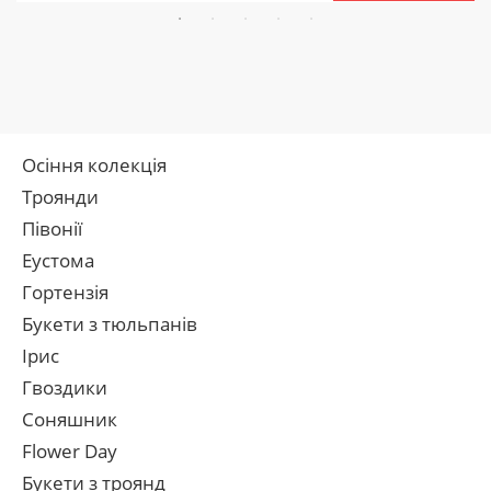
Осіння колекція
Троянди
Півонії
Еустома
Гортензія
Букети з тюльпанів
Ірис
Гвоздики
Соняшник
Flower Day
Букети з троянд