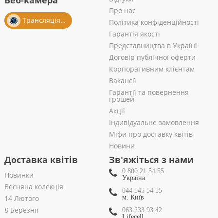
Веб-камера
Про нас
Трансляція із салону
Політика конфіденційності
Гарантія якості
Представництва в Україні
Договір публічної оферти
Корпоративним клієнтам
Вакансії
Гарантії та повернення
грошей
Акції
Індивідуальне замовлення
Міфи про доставку квітів
Новини
Доставка квітів
Зв'яжіться з нами
0 800 21 54 55
Новинки
Україна
Весняна колекція
044 545 54 55
14 Лютого
м. Київ
8 Березня
063 233 93 42
Lifecell