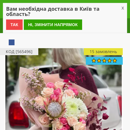
0
Вам необхідна доставка в Київ та
X
область?
0 800 21 54 55
ТАК
НІ, ЗМІНИТИ НАПРЯМОК
КОД [565496]
15 замовлень