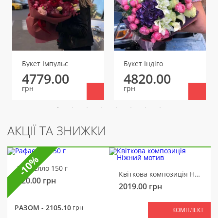
Букет Імпульс
Букет Індіго
4779.00
4820.00
грн
грн
АКЦІЇ ТА ЗНИЖКИ
-10%
Рафаелло 150 г
Квіткова композиція Ніжний мотив
320.00
грн
2019.00
грн
РАЗОМ -
2105.10
грн
КОМПЛЕКТ