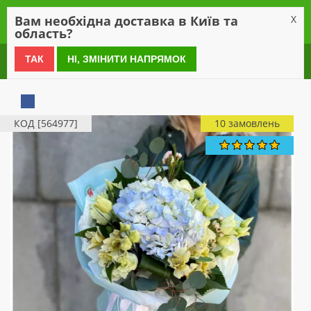
0
Вам необхідна доставка в Київ та
X
область?
0 800 21 54 55
ТАК
НІ, ЗМІНИТИ НАПРЯМОК
КОД [564977]
10 замовлень