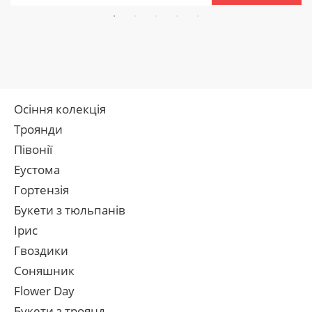
Осіння колекція
Троянди
Півонії
Еустома
Гортензія
Букети з тюльпанів
Ірис
Гвоздики
Соняшник
Flower Day
Букети з троянд