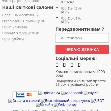
Фотографії з доставок
Київстар
Наші Квіткові салони
050 419 43 49
МТС
Салон на Десятинній
050 410 64 65
Оформлення приміщень
МТС
Наша команда
Передзвонити вам ?
Поради з флористики
Наші роботи
ЧЕКАЮ ДЗВІНКА
Соціальні мережі
Компанія заснована у 1999
році
Подарувати квіти так просто!
25 років успішної роботи!
Чернівці
|
Чернігів
|
Черкаси
|
Хмельницький
|