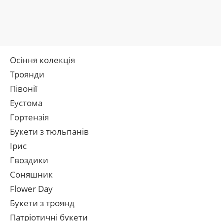
Осіння колекція
Троянди
Півонії
Еустома
Гортензія
Букети з тюльпанів
Ірис
Гвоздики
Соняшник
Flower Day
Букети з троянд
Патріотичні букети