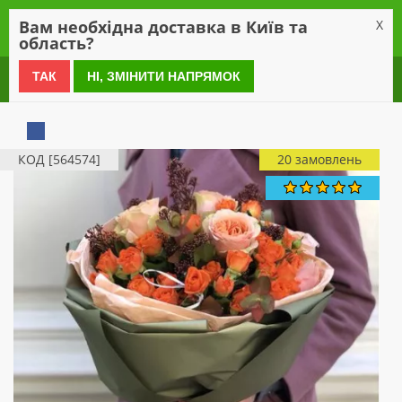
0
Вам необхідна доставка в Київ та
X
область?
0 800 21 54 55
ТАК
НІ, ЗМІНИТИ НАПРЯМОК
КОД [564574]
20 замовлень