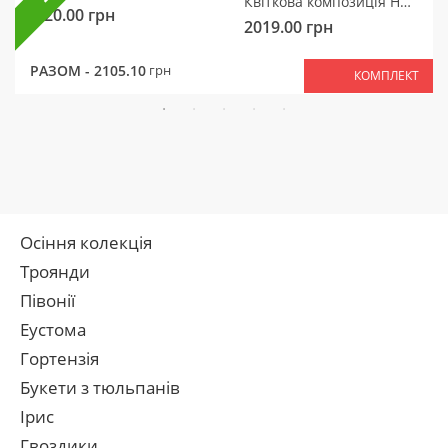
Квіткова композиція Ніжний мотив
320.00
грн
2019.00
грн
РАЗОМ -
2105.10
грн
КОМПЛЕКТ
Осіння колекція
Троянди
Півонії
Еустома
Гортензія
Букети з тюльпанів
Ірис
Гвоздики