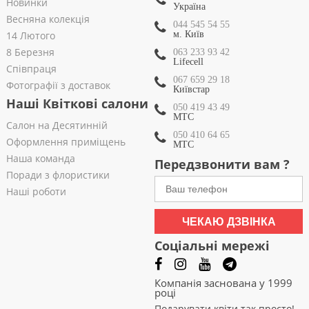
Новинки
Україна
Весняна колекція
044 545 54 55
14 Лютого
м. Київ
8 Березня
063 233 93 42
Lifecell
Співпраця
067 659 29 18
Фотографії з доставок
Київстар
Наші Квіткові салони
050 419 43 49
МТС
Салон на Десятинній
050 410 64 65
Оформлення приміщень
МТС
Наша команда
Передзвонити вам ?
Поради з флористики
Наші роботи
ЧЕКАЮ ДЗВІНКА
Соціальні мережі
Компанія заснована у 1999
році
Подарувати квіти так просто!