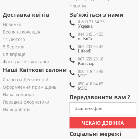
Новини
Доставка квітів
Зв'яжіться з нами
0 800 21 54 55
Новинки
Україна
Весняна колекція
044 545 54 55
14 Лютого
м. Київ
8 Березня
063 233 93 42
Lifecell
Співпраця
067 659 29 18
Фотографії з доставок
Київстар
Наші Квіткові салони
050 419 43 49
МТС
Салон на Десятинній
050 410 64 65
Оформлення приміщень
МТС
Наша команда
Передзвонити вам ?
Поради з флористики
Наші роботи
ЧЕКАЮ ДЗВІНКА
Соціальні мережі