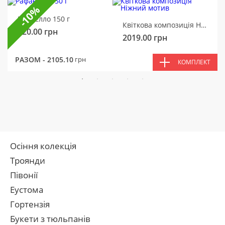
-10%
Рафаелло 150 г
Квіткова композиція Ніжний мотив
320.00
грн
2019.00
грн
РАЗОМ -
2105.10
грн
КОМПЛЕКТ
Осіння колекція
Троянди
Півонії
Еустома
Гортензія
Букети з тюльпанів