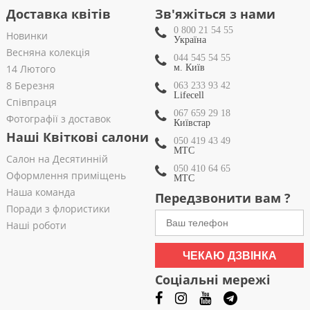
Доставка квітів
Зв'яжіться з нами
0 800 21 54 55
Новинки
Україна
Весняна колекція
044 545 54 55
14 Лютого
м. Київ
8 Березня
063 233 93 42
Lifecell
Співпраця
067 659 29 18
Фотографії з доставок
Київстар
Наші Квіткові салони
050 419 43 49
МТС
Салон на Десятинній
050 410 64 65
Оформлення приміщень
МТС
Наша команда
Передзвонити вам ?
Поради з флористики
Наші роботи
ЧЕКАЮ ДЗВІНКА
Соціальні мережі