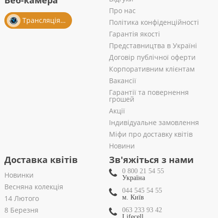
Веб-камера
Про нас
Трансляція із салону
Політика конфіденційності
Гарантія якості
Представництва в Україні
Договір публічної оферти
Корпоративним клієнтам
Вакансії
Гарантії та повернення
грошей
Акції
Індивідуальне замовлення
Міфи про доставку квітів
Новини
Доставка квітів
Зв'яжіться з нами
0 800 21 54 55
Новинки
Україна
Весняна колекція
044 545 54 55
14 Лютого
м. Київ
8 Березня
063 233 93 42
Lifecell