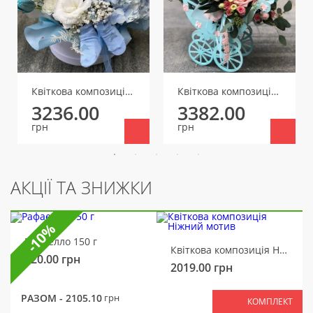
Квіткова композиція Ангелятко
Квіткова композиція Довгоочікуване щастя
3236.00
3382.00
грн
грн
АКЦІЇ ТА ЗНИЖКИ
-10%
Рафаелло 150 г
Квіткова композиція Ніжний мотив
320.00
грн
2019.00
грн
РАЗОМ -
2105.10
грн
КОМПЛЕКТ