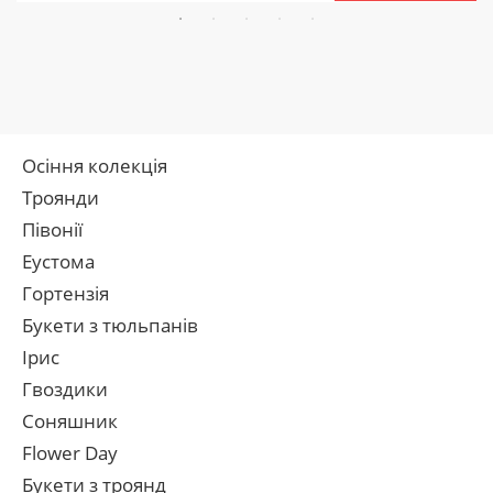
Осіння колекція
Троянди
Півонії
Еустома
Гортензія
Букети з тюльпанів
Ірис
Гвоздики
Соняшник
Flower Day
Букети з троянд