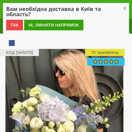
0
Вам необхідна доставка в Київ та
X
область?
0 800 21 54 55
ТАК
НІ, ЗМІНИТИ НАПРЯМОК
КОД [565070]
10 замовлень