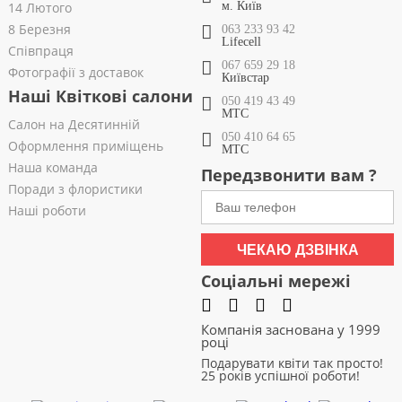
14 Лютого
м. Київ
8 Березня
063 233 93 42
Lifecell
Співпраця
067 659 29 18
Фотографії з доставок
Київстар
Наші Квіткові салони
050 419 43 49
МТС
Салон на Десятинній
050 410 64 65
Оформлення приміщень
МТС
Наша команда
Передзвонити вам ?
Поради з флористики
Наші роботи
ЧЕКАЮ ДЗВІНКА
Соціальні мережі
Компанія заснована у 1999
році
Подарувати квіти так просто!
25 років успішної роботи!