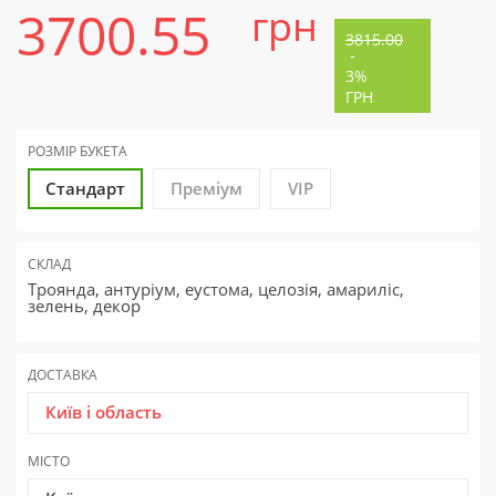
3700.55
грн
3815.00
-
3%
ГРН
РОЗМІР БУКЕТА
Стандарт
Преміум
VIP
СКЛАД
Троянда, антуріум, еустома, целозія, амариліс,
зелень, декор
ДОСТАВКА
Київ і область
МІСТО