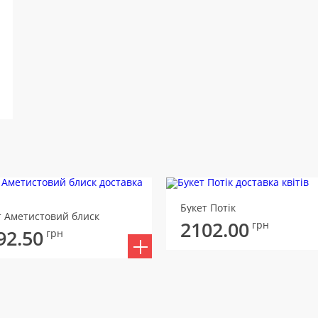
Букет Потік
т Аметистовий блиск
2102.00
грн
92.50
грн