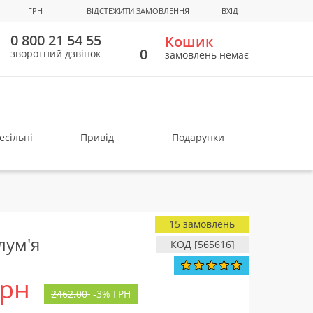
ГРН
ВІДСТЕЖИТИ ЗАМОВЛЕННЯ
ВХІД
0 800 21 54 55
Кошик
0
зворотний дзвінок
замовлень немає
есільні
Привід
Подарунки
15 замовлень
лум'я
КОД [565616]
грн
2462.00
-
3%
ГРН