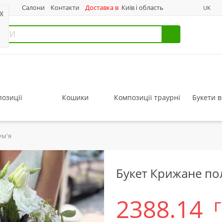
нас
Салони
Контакти
Доставка в
Київ і область
UK
X
озиції
Кошики
Композиції траурні
Букети в
ум'я
Букет Крижане по
2388.14