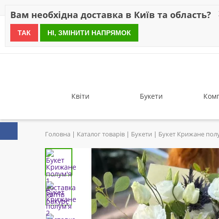
Знижки
Оплата
Доставка
Відгуки
Гарантія
Про 
Вам необхідна доставка в Київ та область?
ТАК
НІ, ЗМІНИТИ НАПРЯМОК
since 1999
Квіти
Букети
Комп
Головна
Каталог товарів
Букети
Букет Крижане пол