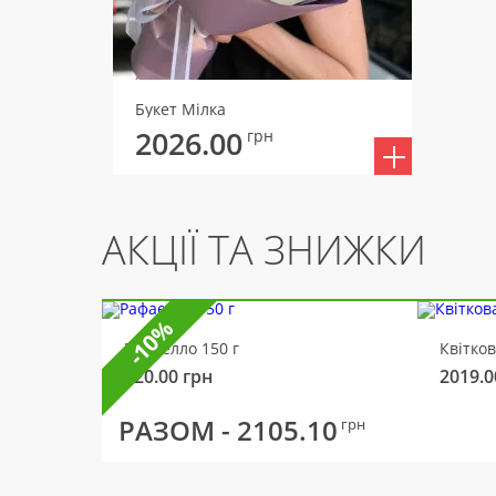
Букет Мілка
2026.00
грн
АКЦІЇ ТА ЗНИЖКИ
-10%
Рафаелло 150 г
Квітко
320.00
грн
2019.0
РАЗОМ -
2105.10
грн