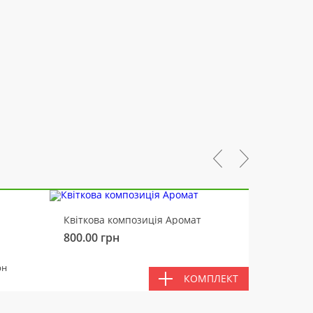
-10%
Квіткова композиція Аромат
Ведмід
800.00
грн
450.00
РАЗ
рн
КОМПЛЕКТ