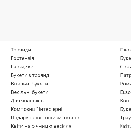
Троянди
Піво
Гортензія
Буке
Гвоздики
Сон
Букети з троянд
Патр
Вітальні букети
Рома
Весільні букети
Екзо
Для чоловіків
Квіт
Композиції інтер'єрні
Буке
Подарункові кошики з квітів
Трау
Квіти на річницю весілля
Квіт