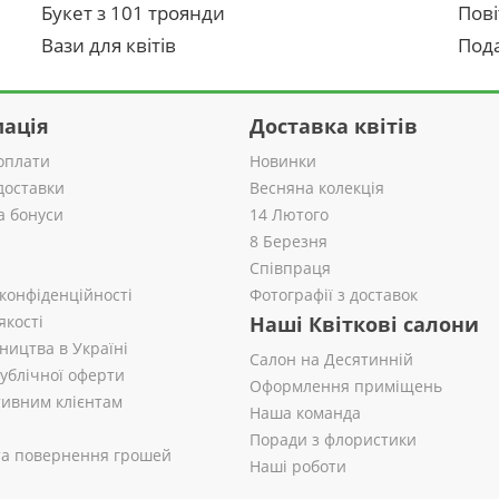
Букет з 101 троянди
Пові
Вази для квітів
Пода
ація
Доставка квітів
оплати
Новинки
доставки
Весняна колекція
а бонуси
14 Лютого
8 Березня
Співпраця
 конфіденційності
Фотографії з доставок
якості
Наші Квіткові салони
ництва в Україні
Салон на Десятинній
публічної оферти
Оформлення приміщень
ивним клієнтам
Наша команда
Поради з флористики
 та повернення грошей
Наші роботи