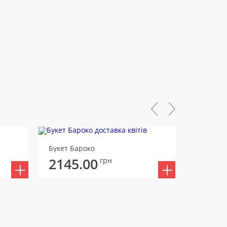
Букет Бароко
Букет Во
2145.00
2178
грн