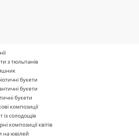
нії
ти з тюльпанів
яшник
іотичні букети
нтичні букети
тичні букети
кові композиції
т із солодощів
рні композиції квітів
и на ювілей