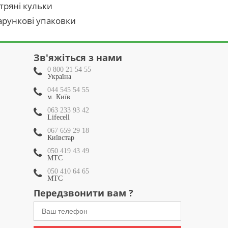
тряні кульки
рункові упаковки
Зв'яжіться з нами
0 800 21 54 55
Україна
044 545 54 55
м. Київ
063 233 93 42
Lifecell
067 659 29 18
Київстар
050 419 43 49
МТС
050 410 64 65
МТС
Передзвонити вам ?