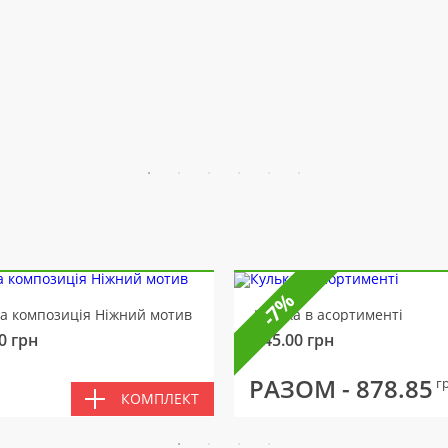
-7%
ва композиція Ніжний мотив
Кулька в асортименті
0
грн
145.00
грн
РАЗОМ -
878.85
г
КОМПЛЕКТ