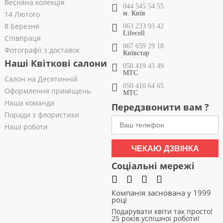
Весняна колекція
044 545 54 55
14 Лютого
м. Київ
8 Березня
063 233 93 42
Lifecell
Співпраця
067 659 29 18
Фотографії з доставок
Київстар
Наші Квіткові салони
050 419 43 49
МТС
Салон на Десятинній
050 410 64 65
Оформлення приміщень
МТС
Наша команда
Передзвонити вам ?
Поради з флористики
Наші роботи
ЧЕКАЮ ДЗВІНКА
Соціальні мережі
Компанія заснована у 1999
році
Подарувати квіти так просто!
25 років успішної роботи!