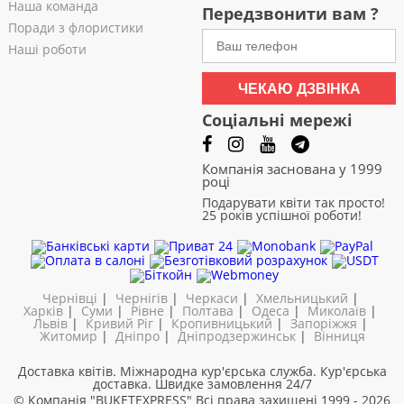
Наша команда
Передзвонити вам ?
Поради з флористики
Наші роботи
ЧЕКАЮ ДЗВІНКА
Соціальні мережі
Компанія заснована у 1999
році
Подарувати квіти так просто!
25 років успішної роботи!
Чернівці
|
Чернігів
|
Черкаси
|
Хмельницький
|
Харків
|
Суми
|
Рівне
|
Полтава
|
Одеса
|
Миколаїв
|
Львів
|
Кривий Ріг
|
Кропивницький
|
Запоріжжя
|
Житомир
|
Дніпро
|
Дніпродзержинськ
|
Вінниця
Доставка квітів. Міжнародна кур'єрська служба. Кур'єрська
доставка. Швидке замовлення 24/7
© Компанія "BUKETEXPRESS"
Всі права захищені 1999 - 2026