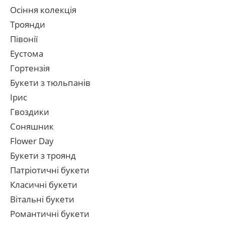
Осіння колекція
Троянди
Півонії
Еустома
Гортензія
Букети з тюльпанів
Ірис
Гвоздики
Соняшник
Flower Day
Букети з троянд
Патріотичні букети
Класичні букети
Вітальні букети
Романтичні букети