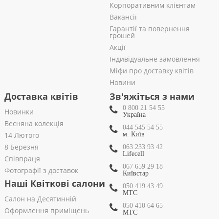
Корпоративним клієнтам
Вакансії
Гарантії та повернення
грошей
Акції
Індивідуальне замовлення
Міфи про доставку квітів
Новини
Доставка квітів
Зв'яжіться з нами
0 800 21 54 55
Новинки
Україна
Весняна колекція
044 545 54 55
14 Лютого
м. Київ
8 Березня
063 233 93 42
Lifecell
Співпраця
067 659 29 18
Фотографії з доставок
Київстар
Наші Квіткові салони
050 419 43 49
МТС
Салон на Десятинній
050 410 64 65
Оформлення приміщень
МТС