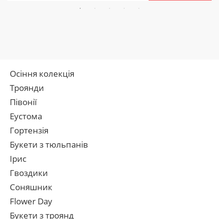
Осіння колекція
Троянди
Півонії
Еустома
Гортензія
Букети з тюльпанів
Ірис
Гвоздики
Соняшник
Flower Day
Букети з троянд