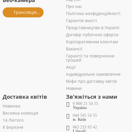
Веб-камера
Про нас
Трансляція із салону
Політика конфіденційності
Гарантія якості
Представництва в Україні
Договір публічної оферти
Корпоративним клієнтам
Вакансії
Гарантії та повернення
грошей
Акції
Індивідуальне замовлення
Міфи про доставку квітів
Новини
Доставка квітів
Зв'яжіться з нами
0 800 21 54 55
Новинки
Україна
Весняна колекція
044 545 54 55
14 Лютого
м. Київ
8 Березня
063 233 93 42
Lifecell