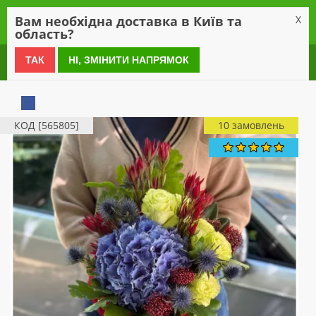
0
Вам необхідна доставка в Київ та
X
область?
0 800 21 54 55
ТАК
НІ, ЗМІНИТИ НАПРЯМОК
КОД [565805]
10 замовлень