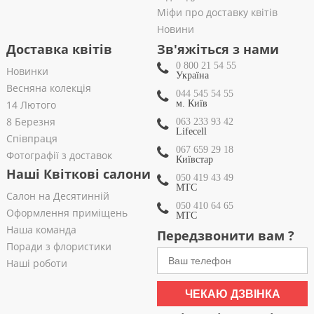
Міфи про доставку квітів
Новини
Доставка квітів
Зв'яжіться з нами
0 800 21 54 55
Новинки
Україна
Весняна колекція
044 545 54 55
14 Лютого
м. Київ
8 Березня
063 233 93 42
Lifecell
Співпраця
067 659 29 18
Фотографії з доставок
Київстар
Наші Квіткові салони
050 419 43 49
МТС
Салон на Десятинній
050 410 64 65
Оформлення приміщень
МТС
Наша команда
Передзвонити вам ?
Поради з флористики
Наші роботи
ЧЕКАЮ ДЗВІНКА