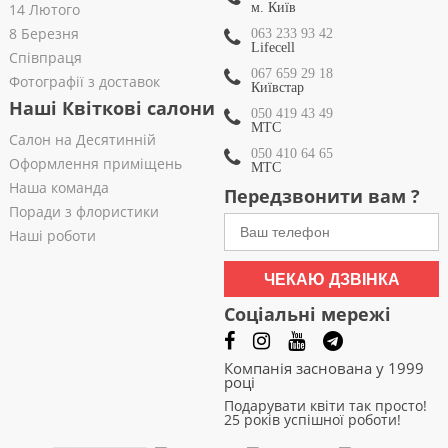
14 Лютого
м. Київ
8 Березня
063 233 93 42
Lifecell
Співпраця
067 659 29 18
Фотографії з доставок
Київстар
Наші Квіткові салони
050 419 43 49
МТС
Салон на Десятинній
050 410 64 65
Оформлення приміщень
МТС
Наша команда
Передзвонити вам ?
Поради з флористики
Наші роботи
ЧЕКАЮ ДЗВІНКА
Соціальні мережі
Компанія заснована у 1999
році
Подарувати квіти так просто!
25 років успішної роботи!