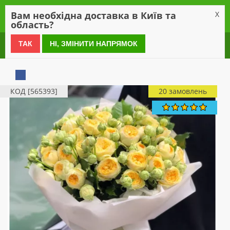
0
Вам необхідна доставка в Київ та
X
область?
0 800 21 54 55
ТАК
НІ, ЗМІНИТИ НАПРЯМОК
КОД [565393]
20 замовлень