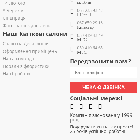
14 Лютого
м. Київ
8 Березня
063 233 93 42
Lifecell
Співпраця
067 659 29 18
Фотографії з доставок
Київстар
Наші Квіткові салони
050 419 43 49
МТС
Салон на Десятинній
050 410 64 65
Оформлення приміщень
МТС
Наша команда
Передзвонити вам ?
Поради з флористики
Наші роботи
ЧЕКАЮ ДЗВІНКА
Соціальні мережі
Компанія заснована у 1999
році
Подарувати квіти так просто!
25 років успішної роботи!