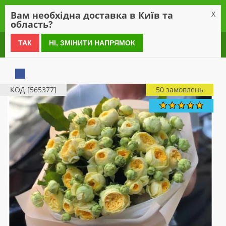
0
Вам необхідна доставка в Київ та
X
область?
0 800 21 54 55
ТАК
НІ, ЗМІНИТИ НАПРЯМОК
КОД [565377]
50 замовлень