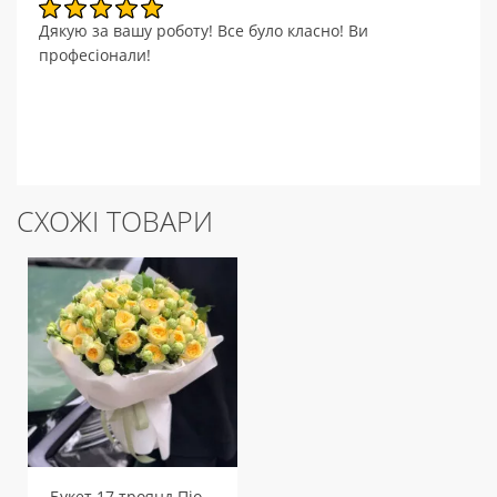
Дякую за вашу роботу! Все було класно! Ви
професіонали!
СХОЖІ ТОВАРИ
Букет 17 троянд Піоні Баблз