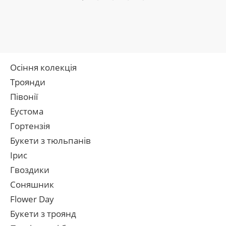
Осіння колекція
Троянди
Півонії
Еустома
Гортензія
Букети з тюльпанів
Ірис
Гвоздики
Соняшник
Flower Day
Букети з троянд