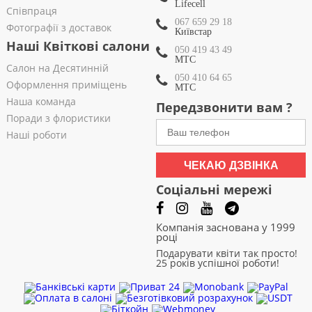
Lifecell
Співпраця
067 659 29 18
Фотографії з доставок
Київстар
Наші Квіткові салони
050 419 43 49
МТС
Салон на Десятинній
050 410 64 65
Оформлення приміщень
МТС
Наша команда
Передзвонити вам ?
Поради з флористики
Наші роботи
ЧЕКАЮ ДЗВІНКА
Соціальні мережі
Компанія заснована у 1999
році
Подарувати квіти так просто!
25 років успішної роботи!