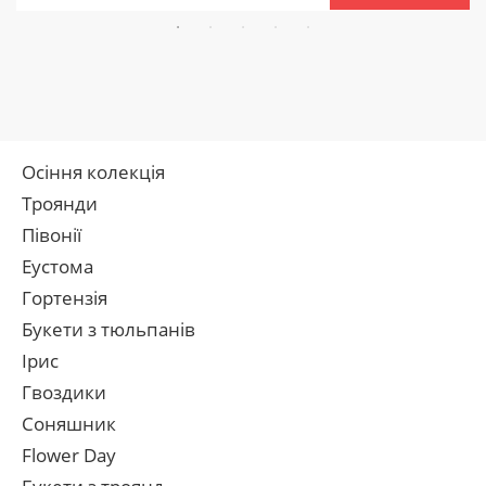
Осіння колекція
Троянди
Півонії
Еустома
Гортензія
Букети з тюльпанів
Ірис
Гвоздики
Соняшник
Flower Day