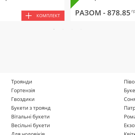
РАЗОМ -
878.85
г
КОМПЛЕКТ
Троянди
Піво
Гортензія
Буке
Гвоздики
Сон
Букети з троянд
Патр
Вітальні букети
Рома
Весільні букети
Екзо
Для чоловіків
Квіт