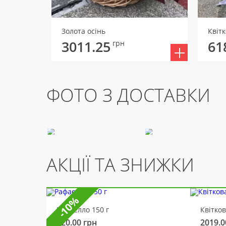
Золота осінь
3011.25
61
грн
ФОТО З ДОСТАВКИ
АКЦІЇ ТА ЗНИЖКИ
-10%
Рафаелло 150 г
Квітко
320.00
грн
2019.0