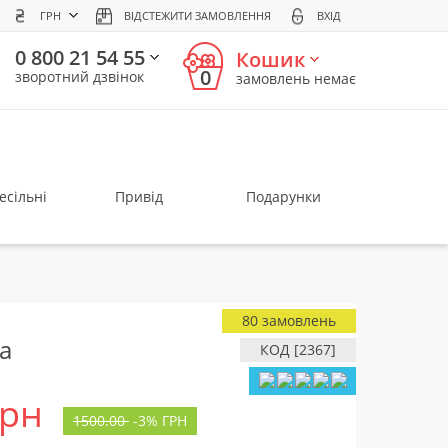
ГРН
ВІДСТЕЖИТИ ЗАМОВЛЕННЯ
ВХІД
0 800 21 54 55
Кошик
0
зворотний дзвінок
замовлень немає
есільні
Привід
Подарунки
80 замовлень
а
КОД [2367]
грн
1500.00
-
3%
ГРН