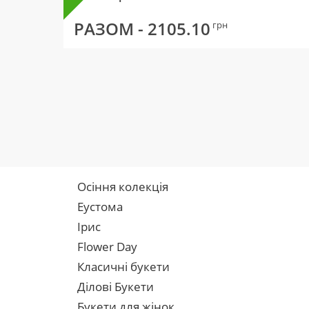
РАЗОМ -
2105.10
грн
Осіння колекція
Еустома
Ірис
Flower Day
Класичні букети
Ділові Букети
Букети для жінок