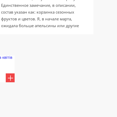
Единственное замечание, в описании,
состав указан как: корзинка сезонных
фруктов и цветов. Я, в начале марта,
ожидала больше апельсины или другие
цитрусовые, яблоки, но никак не виноград и
бананы. Но бабушке моей вы угодили,
особенно она довольна самой корзинкой.
Спасибо!