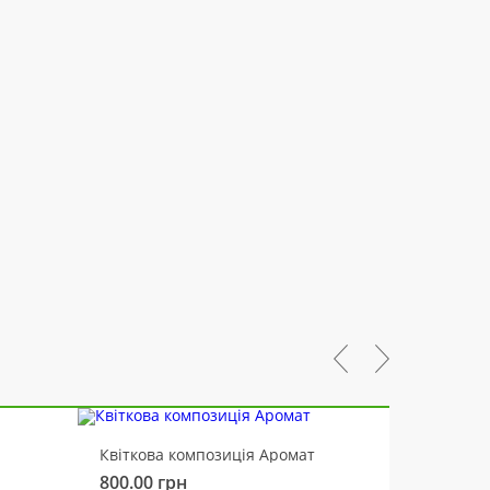
-10%
Квіткова композиція Аромат
Ведмід
800.00
грн
450.00