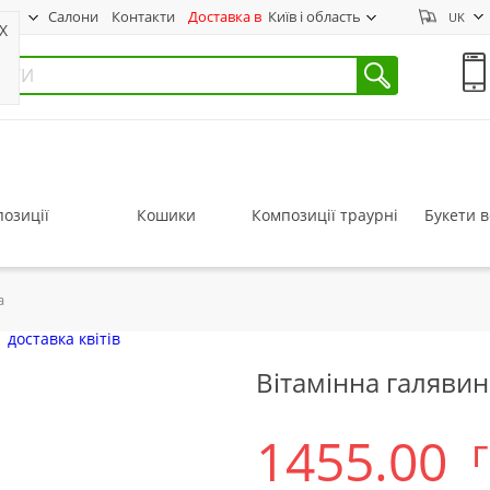
нас
Салони
Контакти
Доставка в
Київ і область
UK
X
озиції
Кошики
Композиції траурні
Букети в
а
Вітамінна галявин
1455.00