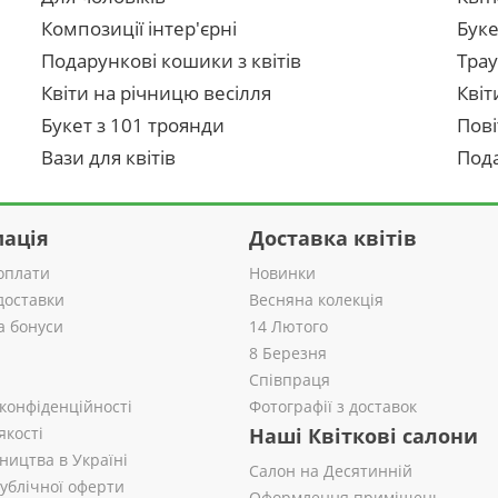
Композиції інтер'єрні
Буке
Подарункові кошики з квітів
Трау
Квіти на річницю весілля
Квіт
Букет з 101 троянди
Пові
Вази для квітів
Пода
ація
Доставка квітів
оплати
Новинки
доставки
Весняна колекція
а бонуси
14 Лютого
8 Березня
Співпраця
 конфіденційності
Фотографії з доставок
якості
Наші Квіткові салони
ництва в Україні
Салон на Десятинній
публічної оферти
Оформлення приміщень