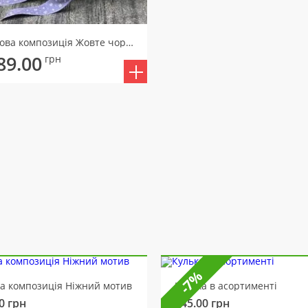
Квіткова композиція Жовте чорнило
89.00
грн
-7%
ва композиція Ніжний мотив
Кулька в асортименті
0
грн
145.00
грн