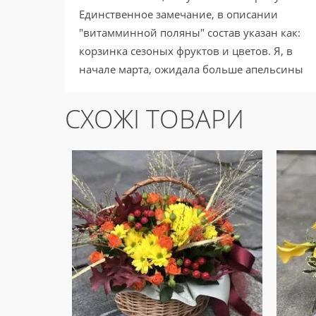
Единственное замечание, в описании
"витамминной поляны" состав указан как:
корзинка сезоных фруктов и цветов. Я, в
начале марта, ожидала больше апельсины
или другие цитрусовые, яблоки, но никак не
виноград и бананы. Но бабушке моей вы
СХОЖІ ТОВАРИ
угодили, особенно она довольна самой
корзинкой. Спасибо!