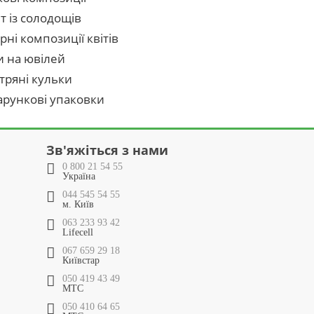
т із солодощів
рні композиції квітів
и на ювілей
тряні кульки
рункові упаковки
Зв'яжіться з нами
0 800 21 54 55
Україна
044 545 54 55
м. Київ
063 233 93 42
Lifecell
067 659 29 18
Київстар
050 419 43 49
МТС
050 410 64 65