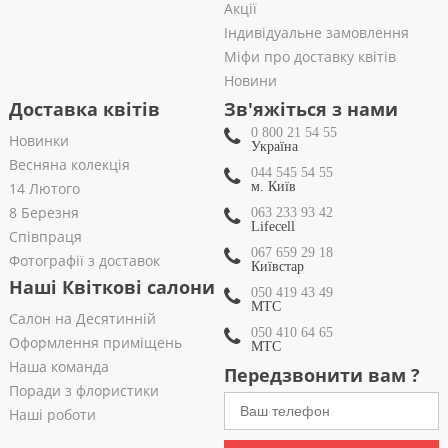
Акції
Індивідуальне замовлення
Міфи про доставку квітів
Новини
Доставка квітів
Зв'яжіться з нами
0 800 21 54 55
Новинки
Україна
Весняна колекція
044 545 54 55
14 Лютого
м. Київ
8 Березня
063 233 93 42
Lifecell
Співпраця
067 659 29 18
Фотографії з доставок
Київстар
Наші Квіткові салони
050 419 43 49
МТС
Салон на Десятинній
050 410 64 65
Оформлення приміщень
МТС
Наша команда
Передзвонити вам ?
Поради з флористики
Наші роботи