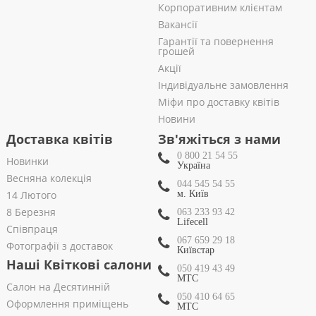
Корпоративним клієнтам
Вакансії
Гарантії та повернення
грошей
Акції
Індивідуальне замовлення
Міфи про доставку квітів
Новини
Доставка квітів
Зв'яжіться з нами
0 800 21 54 55
Новинки
Україна
Весняна колекція
044 545 54 55
14 Лютого
м. Київ
8 Березня
063 233 93 42
Lifecell
Співпраця
067 659 29 18
Фотографії з доставок
Київстар
Наші Квіткові салони
050 419 43 49
МТС
Салон на Десятинній
050 410 64 65
Оформлення приміщень
МТС