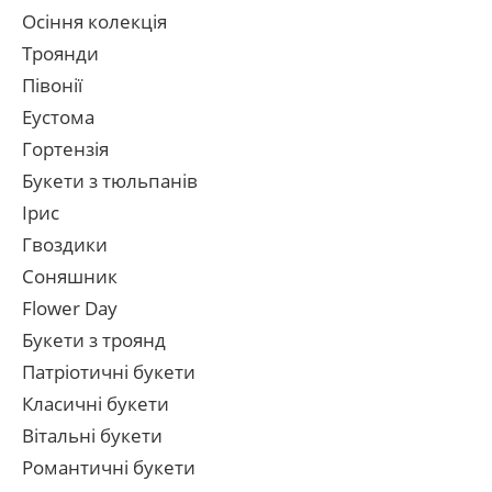
Осіння колекція
Троянди
Півонії
Еустома
Гортензія
Букети з тюльпанів
Ірис
Гвоздики
Соняшник
Flower Day
Букети з троянд
Патріотичні букети
Класичні букети
Вітальні букети
Романтичні букети