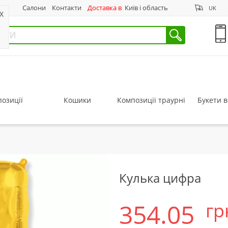
нас
Салони
Контакти
Доставка в
Київ і область
UK
X
озиції
Кошики
Композиції траурні
Букети в
Кулька цифра
354.05
гр