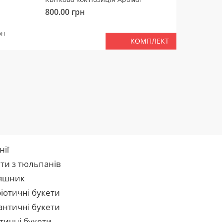
800.00
грн
450.00
РАЗ
рн
КОМПЛЕКТ
нії
ти з тюльпанів
яшник
іотичні букети
нтичні букети
тичні букети