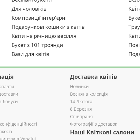
Для чоловіків
Квіт
Композиції інтер'єрні
Буке
Подарункові кошики з квітів
Трау
Квіти на річницю весілля
Квіт
Букет з 101 троянди
Пові
Вази для квітів
Пода
ація
Доставка квітів
оплати
Новинки
доставки
Весняна колекція
а бонуси
14 Лютого
8 Березня
Співпраця
 конфіденційності
Фотографії з доставок
якості
Наші Квіткові салони
ництва в Україні