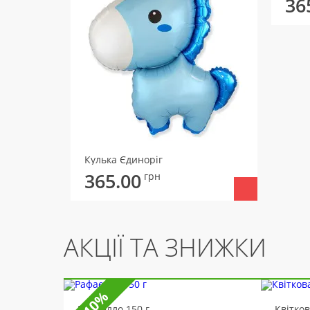
36
Кулька Єдиноріг
365.00
грн
АКЦІЇ ТА ЗНИЖКИ
-10%
Рафаелло 150 г
Квітко