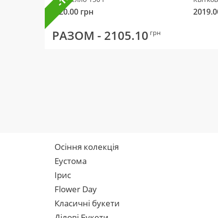
320.00
грн
2019.0
РАЗОМ -
2105.10
грн
Осіння колекція
Еустома
Ірис
Flower Day
Класичні букети
Ділові Букети