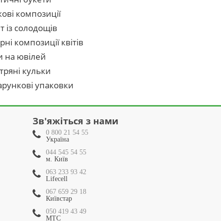
кові композиції
т із солодощів
рні композиції квітів
и на ювілей
тряні кульки
рункові упаковки
Зв'яжіться з нами
0 800 21 54 55
Україна
044 545 54 55
м. Київ
063 233 93 42
Lifecell
067 659 29 18
Київстар
050 419 43 49
МТС