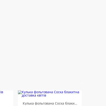
Кулька фольгована Соска блакитна
Кулька ц