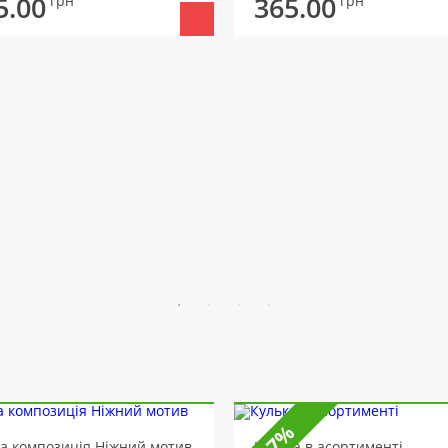
5.00
365.00
грн
грн
-7%
ва композиція Ніжний мотив
Кулька в асортименті