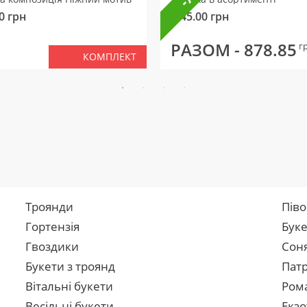
0
грн
145.00
грн
РАЗОМ -
878.85
г
КОМПЛЕКТ
Троянди
Піво
Гортензія
Буке
Гвоздики
Сон
Букети з троянд
Патр
Вітальні букети
Рома
Весільні букети
Екзо