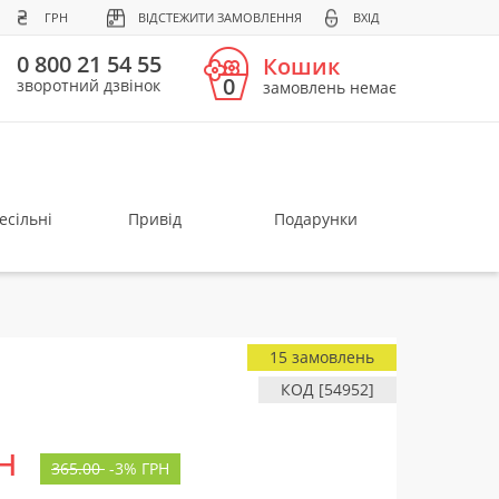
ГРН
ВІДСТЕЖИТИ ЗАМОВЛЕННЯ
ВХІД
0 800 21 54 55
Кошик
0
зворотний дзвінок
замовлень немає
есільні
Привід
Подарунки
15 замовлень
КОД [54952]
н
365.00
-
3%
ГРН