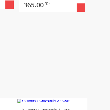
365.00
365.
грн
-10%
Квіткова композиція Аромат
Ведмід