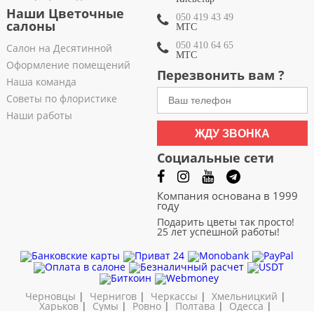
Наши Цветочные
050 419 43 49
салоны
МТС
050 410 64 65
Салон на Десятинной
МТС
Оформление помещений
Перезвонить вам ?
Наша команда
Советы по флористике
Наши работы
ЖДУ ЗВОНКА
Социальные сети
Компания основана в 1999
году
Подарить цветы так просто!
25 лет успешной работы!
Черновцы
|
Чернигов
|
Черкассы
|
Хмельницкий
|
Харьков
|
Сумы
|
Ровно
|
Полтава
|
Одесса
|