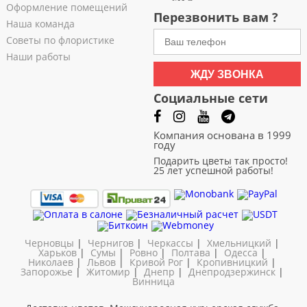
Оформление помещений
Перезвонить вам ?
Наша команда
Советы по флористике
Наши работы
ЖДУ ЗВОНКА
Социальные сети
Компания основана в 1999
году
Подарить цветы так просто!
25 лет успешной работы!
Черновцы
|
Чернигов
|
Черкассы
|
Хмельницкий
|
Харьков
|
Сумы
|
Ровно
|
Полтава
|
Одесса
|
Николаев
|
Львов
|
Кривой Рог
|
Кропивницкий
|
Запорожье
|
Житомир
|
Днепр
|
Днепродзержинск
|
Винница