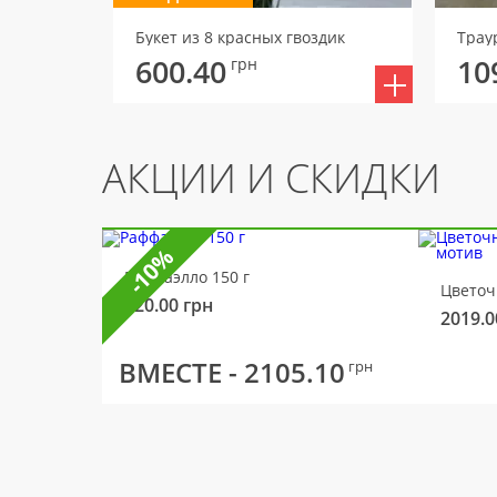
Букет из 8 красных гвоздик
600.40
10
грн
АКЦИИ И СКИДКИ
-10%
Раффаэлло 150 г
320.00
грн
2019.0
ВМЕСТЕ -
2105.10
грн