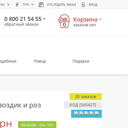
RU
ГРН
ОТСЛЕДИТЬ ЗАКАЗ
ВХОД
0 800 21 54 55
Корзина
0
обратный звонок
заказов нет
вадебные
Повод
Подарки
20 заказов
воздик и роз
КОД [565427]
грн
7616.00
-
3%
ГРН