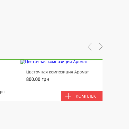
-10%
Цветочная композиция Аромат
Медвед
800.00
грн
450.00
ВМЕС
грн
КОМПЛЕКТ