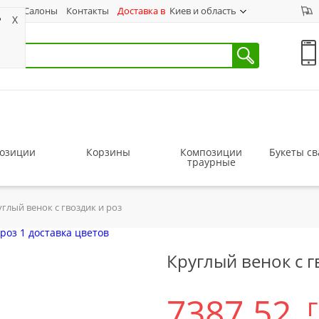
ас
Салоны
Контакты
Доставка в
Киев и область
?
X
озиции
Корзины
Композиции
Букеты с
траурные
глый венок с гвоздик и роз
Круглый венок с г
7387.52