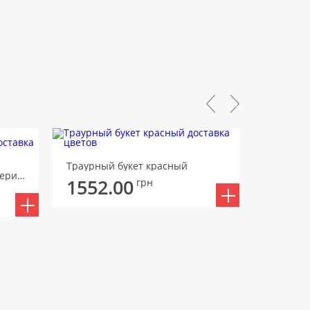
Траурный букет красный
Букет для возложения с хиперикумом и колосками
1552.00
2259
грн