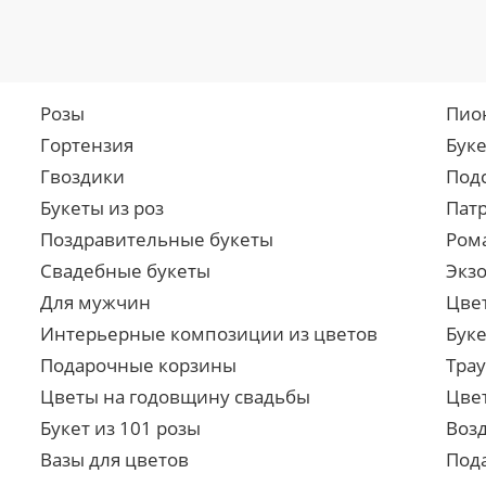
Розы
Пио
Гортензия
Бук
Гвоздики
Под
Букеты из роз
Пат
Поздравительные букеты
Ром
Свадебные букеты
Экз
Для мужчин
Цве
Интерьерные композиции из цветов
Буке
Подарочные корзины
Тра
Цветы на годовщину свадьбы
Цве
Букет из 101 розы
Воз
Вазы для цветов
Под