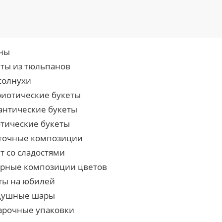
ны
еты из тюльпанов
солнухи
риотические букеты
антические букеты
отические букеты
точные композиции
т со сладостями
урные композиции цветов
ты на юбилей
душные шары
арочные упаковки