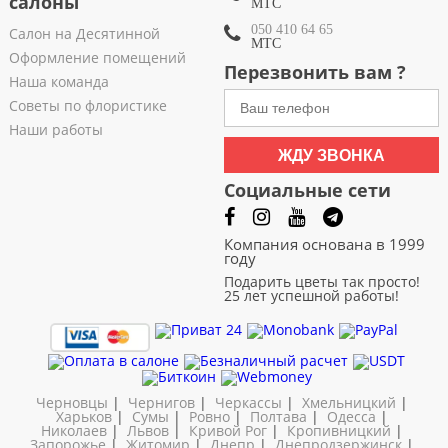
салоны
МТС
050 410 64 65
Салон на Десятинной
МТС
Оформление помещений
Перезвонить вам ?
Наша команда
Советы по флористике
Наши работы
ЖДУ ЗВОНКА
Социальные сети
Компания основана в 1999
году
Подарить цветы так просто!
25 лет успешной работы!
Черновцы
|
Чернигов
|
Черкассы
|
Хмельницкий
|
Харьков
|
Сумы
|
Ровно
|
Полтава
|
Одесса
|
Николаев
|
Львов
|
Кривой Рог
|
Кропивницкий
|
Запорожье
|
Житомир
|
Днепр
|
Днепродзержинск
|