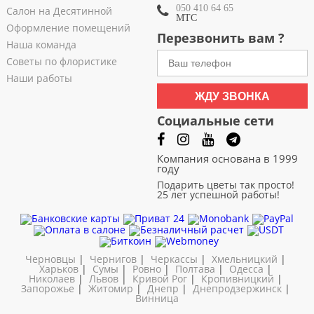
050 410 64 65
Салон на Десятинной
МТС
Оформление помещений
Перезвонить вам ?
Наша команда
Советы по флористике
Наши работы
ЖДУ ЗВОНКА
Социальные сети
Компания основана в 1999
году
Подарить цветы так просто!
25 лет успешной работы!
Черновцы
|
Чернигов
|
Черкассы
|
Хмельницкий
|
Харьков
|
Сумы
|
Ровно
|
Полтава
|
Одесса
|
Николаев
|
Львов
|
Кривой Рог
|
Кропивницкий
|
Запорожье
|
Житомир
|
Днепр
|
Днепродзержинск
|
Винница