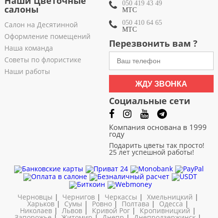
Наши Цветочные
050 419 43 49
салоны
МТС
050 410 64 65
Салон на Десятинной
МТС
Оформление помещений
Перезвонить вам ?
Наша команда
Советы по флористике
Наши работы
ЖДУ ЗВОНКА
Социальные сети
Компания основана в 1999
году
Подарить цветы так просто!
25 лет успешной работы!
Черновцы
|
Чернигов
|
Черкассы
|
Хмельницкий
|
Харьков
|
Сумы
|
Ровно
|
Полтава
|
Одесса
|
Николаев
|
Львов
|
Кривой Рог
|
Кропивницкий
|
Запорожье
|
Житомир
|
Днепр
|
Днепродзержинск
|