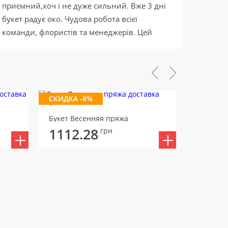
приємний,хоч і не дуже сильний. Вже 3 дні
букет радує око. Чудова робота всієї
команди, флористів та менеджерів. Цей
декор просто підпал! Дуже зручний сайт, де
можна дозамовити ще додаток до
подарунків, якщо потрібно. Дякую що ви є!
СКИДКА -8%
СКИДКА 
Букет Весенняя пряжа
Букет В
1112.28
1172
грн