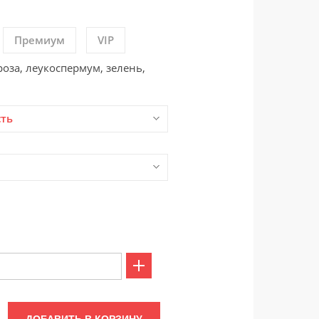
Премиум
VIP
роза, леукоспермум, зелень,
сть