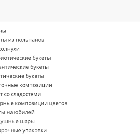
ны
еты из тюльпанов
солнухи
риотические букеты
антические букеты
отические букеты
точные композиции
т со сладостями
урные композиции цветов
ты на юбилей
душные шары
арочные упаковки