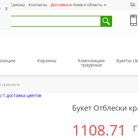
ас
Салоны
Контакты
Доставка в
Киев и область
?
X
озиции
Корзины
Композиции
Букеты с
траурные
и красного
Букет Отблески к
1108.71