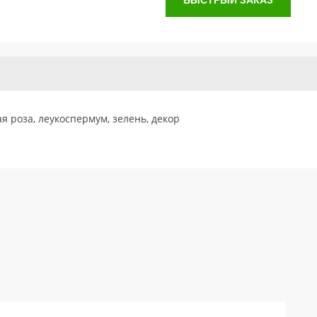
БЫСТРЫЙ ЗАКАЗ
ая роза, леукоспермум, зелень, декор