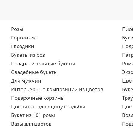
Розы
Пио
Гортензия
Бук
Гвоздики
Под
Букеты из роз
Пат
Поздравительные букеты
Ром
Свадебные букеты
Экз
Для мужчин
Цве
Интерьерные композиции из цветов
Буке
Подарочные корзины
Тра
Цветы на годовщину свадьбы
Цве
Букет из 101 розы
Воз
Вазы для цветов
Под