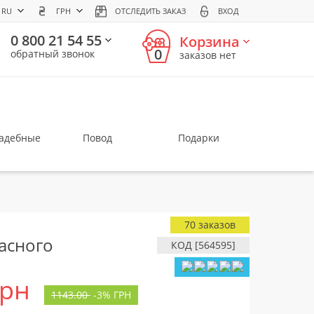
RU
ГРН
ОТСЛЕДИТЬ ЗАКАЗ
ВХОД
0 800 21 54 55
Корзина
0
обратный звонок
заказов нет
вадебные
Повод
Подарки
70 заказов
расного
КОД [564595]
грн
1143.00
-
3%
ГРН