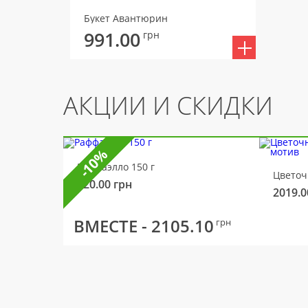
Букет Авантюрин
991.00
грн
АКЦИИ И СКИДКИ
-10%
Раффаэлло 150 г
320.00
грн
2019.0
ВМЕСТЕ -
2105.10
грн