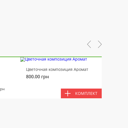
-10%
Цветочная композиция Аромат
Медвед
800.00
грн
450.00
ВМЕС
грн
КОМПЛЕКТ