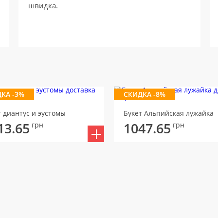
швидка.
КА -3%
СКИДКА -8%
т диантус и эустомы
Букет Альпийская лужайка
13.65
1047.65
грн
грн