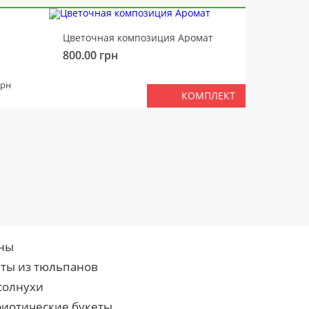
-10%
Цветочная композиция Аромат
Медвед
800.00
грн
450.00
ВМЕС
грн
КОМПЛЕКТ
ны
еты из тюльпанов
солнухи
риотические букеты