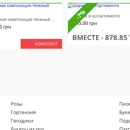
-7%
Шарик в ассортименте
Цветочная композиция Нежный мотив
145.00
грн
0
грн
ВМЕСТЕ -
878.85
КОМПЛЕКТ
Розы
Пио
Гортензия
Бук
Гвоздики
Под
Букеты из роз
Пат