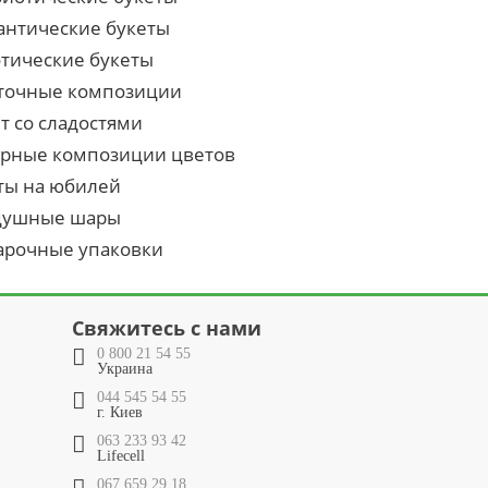
антические букеты
отические букеты
точные композиции
т со сладостями
урные композиции цветов
ты на юбилей
душные шары
арочные упаковки
Свяжитесь с нами
0 800 21 54 55
Украина
044 545 54 55
г. Киев
063 233 93 42
Lifecell
067 659 29 18