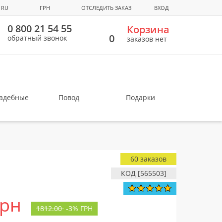
RU
ГРН
ОТСЛЕДИТЬ ЗАКАЗ
ВХОД
0 800 21 54 55
Корзина
0
обратный звонок
заказов нет
вадебные
Повод
Подарки
60 заказов
КОД [565503]
грн
1812.00
-
3%
ГРН