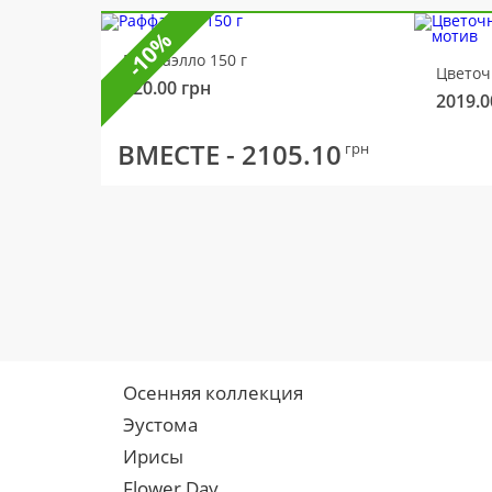
-10%
Раффаэлло 150 г
320.00
грн
2019.0
ВМЕСТЕ -
2105.10
грн
Осенняя коллекция
Эустома
Ирисы
Flower Day