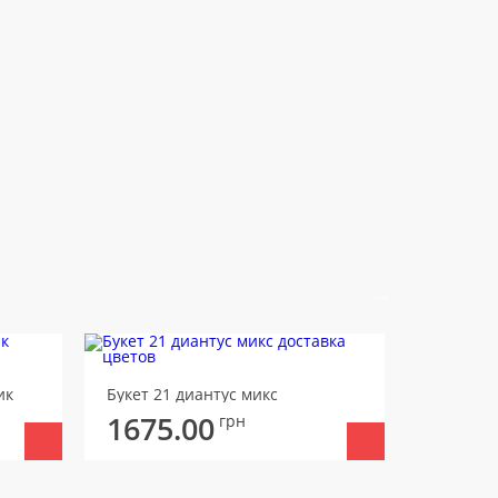
ик
Букет 21 диантус микс
Букет 11
1675.00
1700
грн