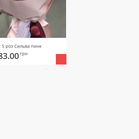
т 5 роз Сильва пинк
83.00
грн