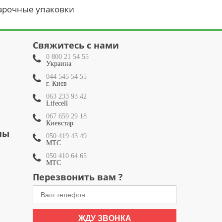
арочные упаковки
Свяжитесь с нами
0 800 21 54 55
Украина
044 545 54 55
г. Киев
063 233 93 42
Lifecell
067 659 29 18
Киевстар
ны
050 419 43 49
МТС
050 410 64 65
МТС
Перезвонить вам ?
ЖДУ ЗВОНКА