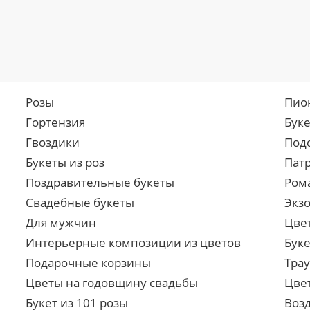
Розы
Пио
Гортензия
Бук
Гвоздики
Под
Букеты из роз
Пат
Поздравительные букеты
Ром
Свадебные букеты
Экз
Для мужчин
Цве
Интерьерные композиции из цветов
Буке
Подарочные корзины
Тра
Цветы на годовщину свадьбы
Цве
Букет из 101 розы
Воз