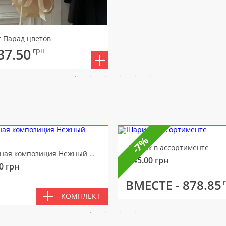
т Парад цветов
37.50
грн
-7%
Шарик в ассортименте
Цветочная композиция Нежный мотив
145.00
грн
0
грн
ВМЕСТЕ -
878.85
КОМПЛЕКТ