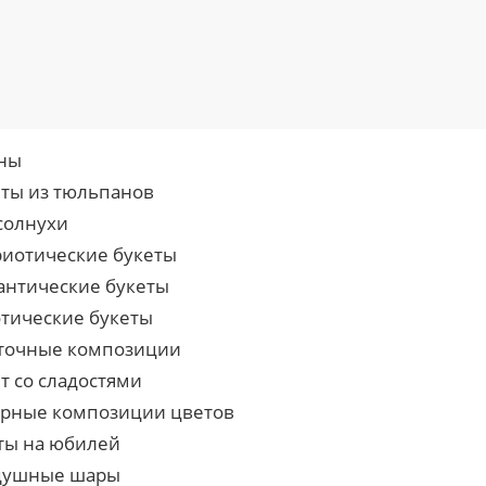
ны
еты из тюльпанов
солнухи
риотические букеты
антические букеты
отические букеты
точные композиции
т со сладостями
урные композиции цветов
ты на юбилей
душные шары