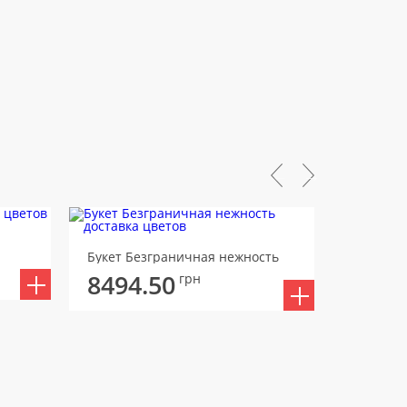
Букет Безграничная нежность
Букет Пе
8494.50
8769
грн