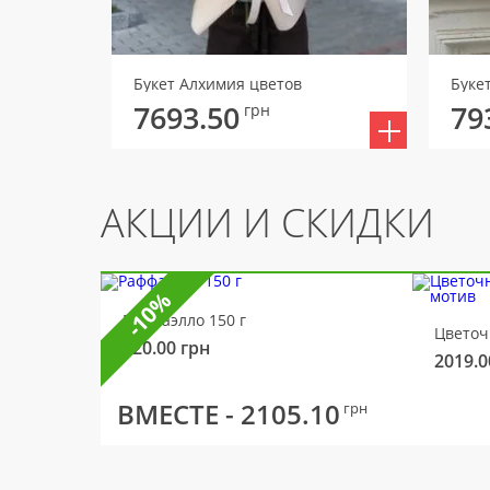
Букет Алхимия цветов
Буке
7693.50
79
грн
АКЦИИ И СКИДКИ
-10%
Раффаэлло 150 г
320.00
грн
2019.0
ВМЕСТЕ -
2105.10
грн