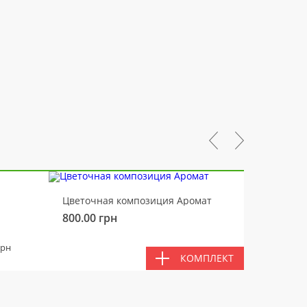
-10%
Цветочная композиция Аромат
Медвед
800.00
грн
450.00
ВМЕС
грн
КОМПЛЕКТ