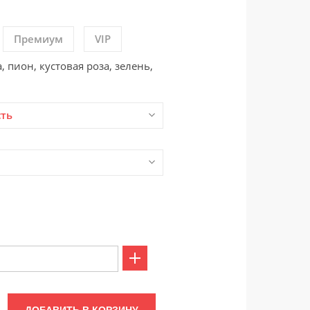
Премиум
VIP
, пион, кустовая роза, зелень,
сть