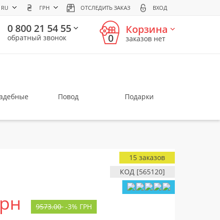
RU
ГРН
ОТСЛЕДИТЬ ЗАКАЗ
ВХОД
0 800 21 54 55
Корзина
0
обратный звонок
заказов нет
вадебные
Повод
Подарки
15 заказов
КОД [565120]
грн
9573.00
-
3%
ГРН