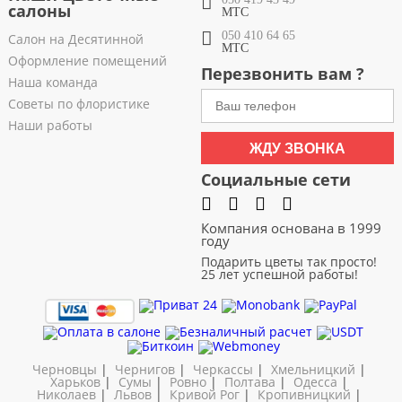
салоны
МТС
050 410 64 65
Салон на Десятинной
МТС
Оформление помещений
Перезвонить вам ?
Наша команда
Советы по флористике
Наши работы
ЖДУ ЗВОНКА
Социальные сети
Компания основана в 1999
году
Подарить цветы так просто!
25 лет успешной работы!
Черновцы
|
Чернигов
|
Черкассы
|
Хмельницкий
|
Харьков
|
Сумы
|
Ровно
|
Полтава
|
Одесса
|
Николаев
|
Львов
|
Кривой Рог
|
Кропивницкий
|