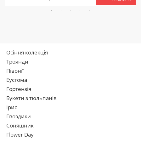
Осіння колекція
Троянди
Півонії
Еустома
Гортензія
Букети з тюльпанів
Ірис
Гвоздики
Соняшник
Flower Day