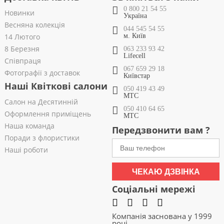
0 800 21 54 55
Новинки
Україна
Весняна колекція
044 545 54 55
14 Лютого
м. Київ
8 Березня
063 233 93 42
Lifecell
Співпраця
067 659 29 18
Фотографії з доставок
Київстар
Наші Квіткові салони
050 419 43 49
МТС
Салон на Десятинній
050 410 64 65
Оформлення приміщень
МТС
Наша команда
Передзвонити вам ?
Поради з флористики
Наші роботи
ЧЕКАЮ ДЗВІНКА
Соціальні мережі
Компанія заснована у 1999
році